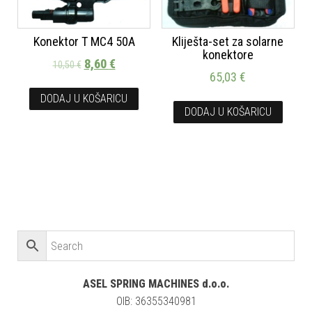
Konektor T MC4 50A
Kliješta-set za solarne
konektore
8,60
€
10,50
€
65,03
€
DODAJ U KOŠARICU
DODAJ U KOŠARICU
ASEL SPRING MACHINES d.o.o.
OIB: 36355340981