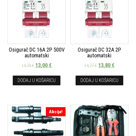
Osigurač DC 16A 2P 500V
Osigurač DC 32A 2P
automatski
automatski
13,00
€
13,80
€
14,73
€
14,77
€
DODAJ U KOŠARICU
DODAJ U KOŠARICU
Akcija!