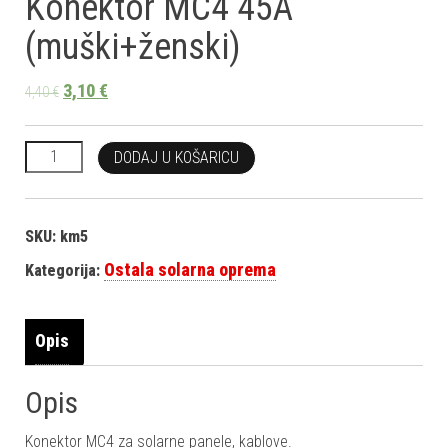
Konektor MC4 45A
(muški+ženski)
3,10
€
4,40
€
Konektor MC4 45A (muški+ženski) količina
DODAJ U KOŠARICU
SKU:
km5
Ostala solarna oprema
Kategorija:
Opis
Opis
Konektor MC4 za solarne panele, kablove.