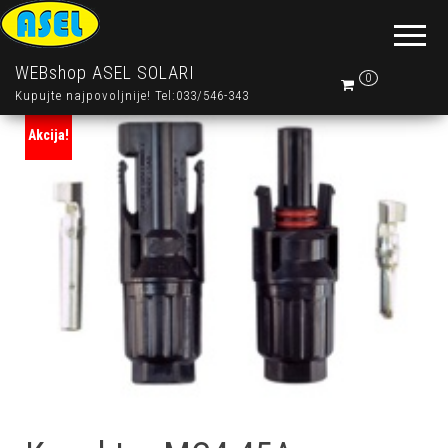
WEBshop ASEL SOLARI
0
Kupujte najpovoljnije! Tel:033/546-343
Akcija!