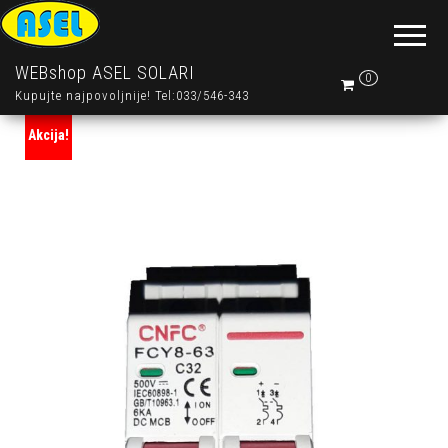
WEBshop ASEL SOLARI
0
Kupujte najpovoljnije! Tel:033/546-343
Akcija!