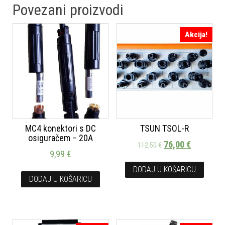
Povezani proizvodi
Akcija!
MC4 konektori s DC
TSUN TSOL-R
osiguračem – 20A
76,00
€
112,50
€
9,99
€
DODAJ U KOŠARICU
DODAJ U KOŠARICU