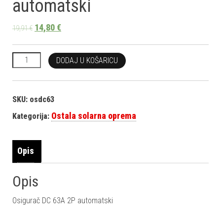
automatski
14,80
€
19,91
€
Osigurač DC 63A 2P automatski količina
DODAJ U KOŠARICU
SKU:
osdc63
Ostala solarna oprema
Kategorija:
Opis
Opis
Osigurač DC 63A 2P automatski