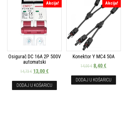
Akcija!
Akcija!
Osigurač DC 16A 2P 500V
Konektor Y MC4 50A
automatski
8,40
€
14,00
€
13,00
€
14,73
€
DODAJ U KOŠARICU
DODAJ U KOŠARICU