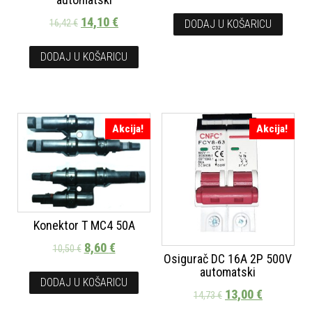
14,10
€
DODAJ U KOŠARICU
16,42
€
DODAJ U KOŠARICU
Akcija!
Akcija!
Konektor T MC4 50A
8,60
€
10,50
€
Osigurač DC 16A 2P 500V
automatski
DODAJ U KOŠARICU
13,00
€
14,73
€