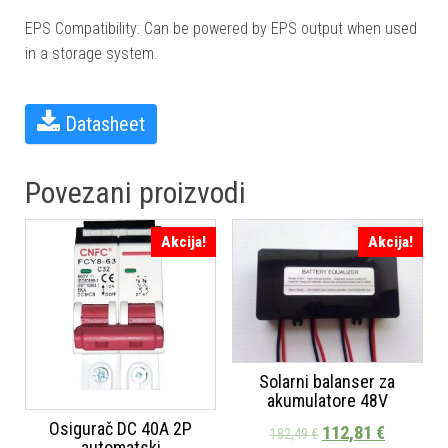
EPS Compatibility: Can be powered by EPS output when used
in a storage system.
Datasheetㅤ
Povezani proizvodi
Akcija!
Akcija!
Solarni balanser za
akumulatore 48V
Osigurač DC 40A 2P
112,81
€
182,49
€
automatski