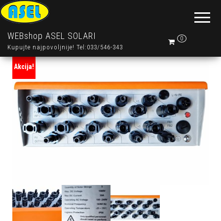
WEBshop ASEL SOLARI
0
Kupujte najpovoljnije! Tel:033/546-343
Akcija!