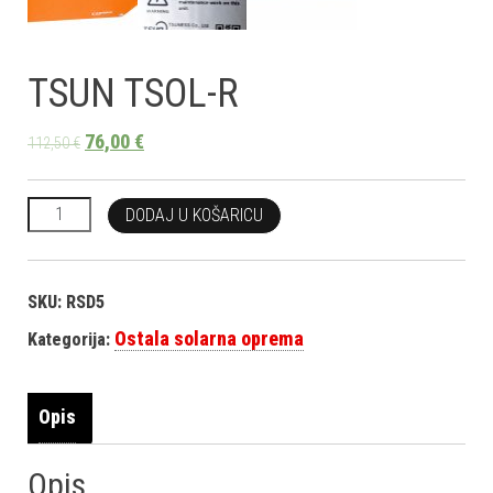
TSUN TSOL-R
76,00
€
112,50
€
TSUN TSOL-R količina
DODAJ U KOŠARICU
SKU:
RSD5
Ostala solarna oprema
Kategorija:
Opis
Opis