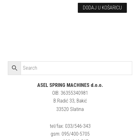
DODAJ U KOŠARICU
ASEL SPRING MACHINES d.o.o.
OIB: 36355340981
B.Radić 33, Bakić
33520 Slatina
tel/fax: 033/546-343
gsm: 095/400-5705