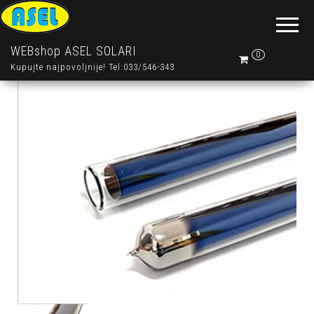
WEBshop ASEL SOLARI
0
Kupujte najpovoljnije! Tel:033/546-343