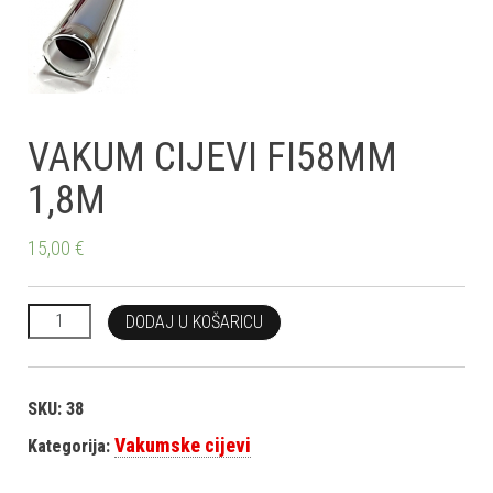
VAKUM CIJEVI FI58MM
1,8M
15,00
€
VAKUM CIJEVI FI58MM 1,8M količina
DODAJ U KOŠARICU
SKU:
38
Vakumske cijevi
Kategorija: