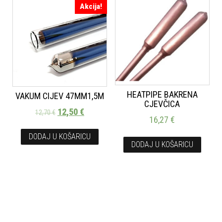
Akcija!
HEATPIPE BAKRENA
VAKUM CIJEV 47MM1,5M
CJEVČICA
12,50
€
12,70
€
16,27
€
DODAJ U KOŠARICU
DODAJ U KOŠARICU