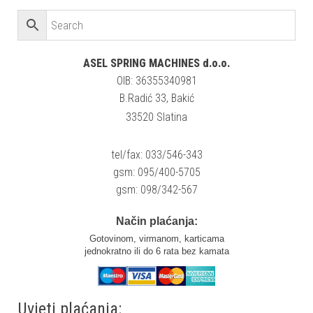
ASEL SPRING MACHINES d.o.o.
OIB: 36355340981
B.Radić 33, Bakić
33520 Slatina
tel/fax: 033/546-343
gsm: 095/400-5705
gsm: 098/342-567
Način plaćanja:
Gotovinom, virmanom, karticama
jednokratno ili do 6 rata bez kamata
Uvjeti plaćanja: