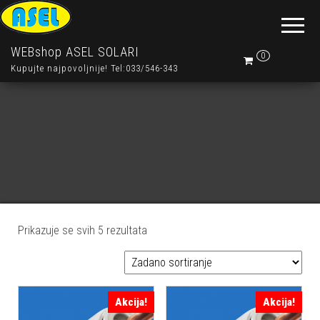
WEBshop ASEL SOLARI
0
Kupujte najpovoljnije! Tel:033/546-343
Prikazuje se svih 5 rezultata
Akcija!
Akcija!