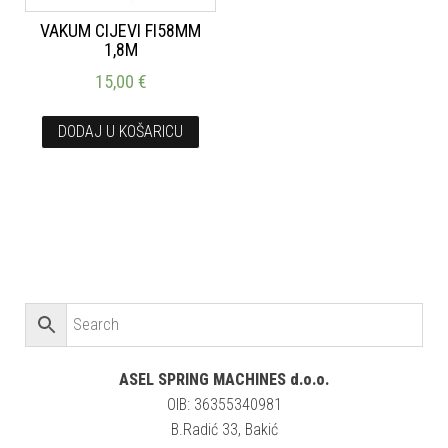
VAKUM CIJEVI FI58MM
1,8M
15,00
€
DODAJ U KOŠARICU
ASEL SPRING MACHINES d.o.o.
OIB: 36355340981
B.Radić 33, Bakić