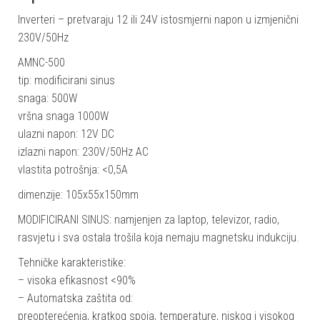
Inverteri – pretvaraju 12 ili 24V istosmjerni napon u izmjenični
230V/50Hz
AMNC-500
tip: modificirani sinus
snaga: 500W
vršna snaga 1000W
ulazni napon: 12V DC
izlazni napon: 230V/50Hz AC
vlastita potrošnja: <0,5A
dimenzije: 105x55x150mm
MODIFICIRANI SINUS: namjenjen za laptop, televizor, radio,
rasvjetu i sva ostala trošila koja nemaju magnetsku indukciju.
Tehničke karakteristike:
– visoka efikasnost <90%
– Automatska zaštita od:
preopterećenja, kratkog spoja, temperature, niskog i visokog