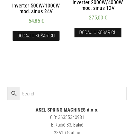
Inverter 2000W/4000W
Inverter 500W/1000W
mod. sinus 12V
mod. sinus 24V
275,00
€
54,85
€
DODAJ U KOŠARICU
DODAJ U KOŠARICU
ASEL SPRING MACHINES d.o.o.
OIB: 36355340981
B.Radić 33, Bakić
33520 Slatina