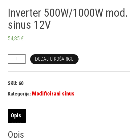
Inverter 500W/1000W mod.
sinus 12V
54,85
€
Inverter 500W/1000W mod. sinus 12V količina
DODAJ U KOŠARICU
SKU:
60
Modificirani sinus
Kategorija:
Opis
Opis