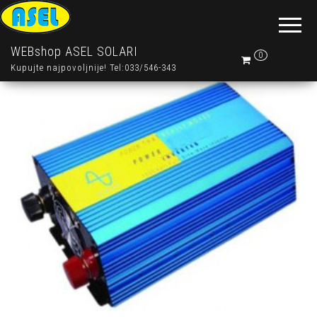
WEBshop ASEL SOLARI
0
Kupujte najpovoljnije! Tel:033/546-343