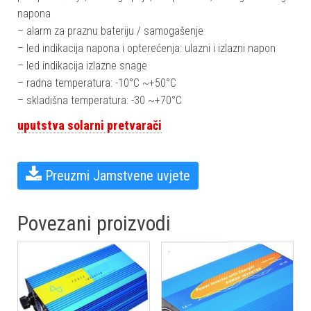
napona
– alarm za praznu bateriju / samogašenje
– led indikacija napona i opterećenja: ulazni i izlazni napon
– led indikacija izlazne snage
– radna temperatura: -10°C ~+50°C
– skladišna temperatura: -30 ~+70°C
uputstva solarni pretvarači
Preuzmi Jamstvene uvjeteㅤ
Povezani proizvodi