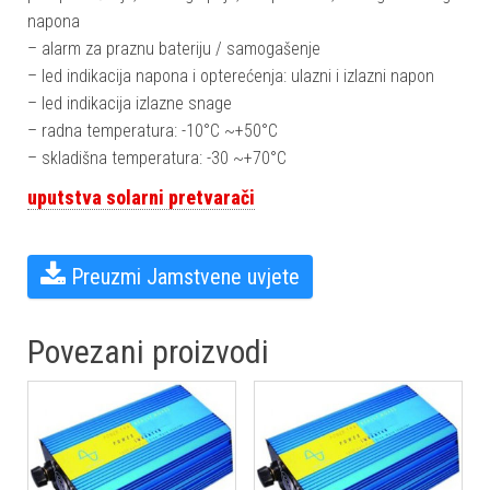
napona
– alarm za praznu bateriju / samogašenje
– led indikacija napona i opterećenja: ulazni i izlazni napon
– led indikacija izlazne snage
– radna temperatura: -10°C ~+50°C
– skladišna temperatura: -30 ~+70°C
uputstva solarni pretvarači
Preuzmi Jamstvene uvjeteㅤ
Povezani proizvodi