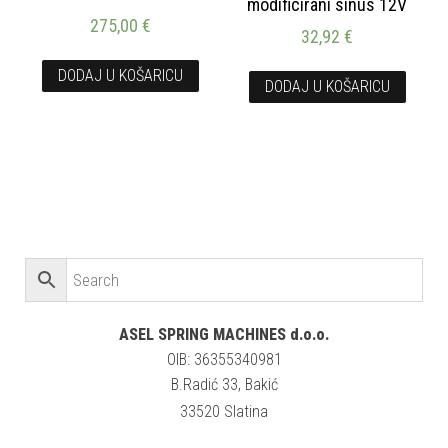
modificirani sinus 12V
275,00
€
32,92
€
DODAJ U KOŠARICU
DODAJ U KOŠARICU
ASEL SPRING MACHINES d.o.o.
OIB: 36355340981
B.Radić 33, Bakić
33520 Slatina