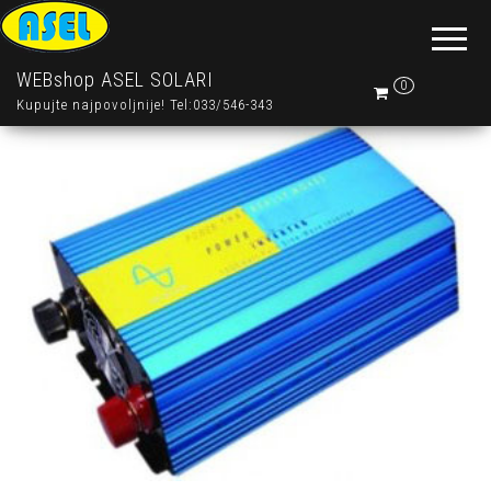
WEBshop ASEL SOLARI
0
Kupujte najpovoljnije! Tel:033/546-343