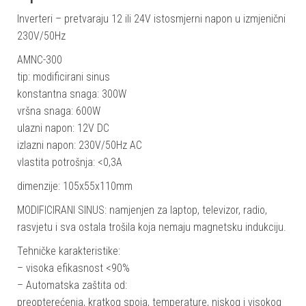
Inverteri – pretvaraju 12 ili 24V istosmjerni napon u izmjenični
230V/50Hz
AMNC-300
tip: modificirani sinus
konstantna snaga: 300W
vršna snaga: 600W
ulazni napon: 12V DC
izlazni napon: 230V/50Hz AC
vlastita potrošnja: <0,3A
dimenzije: 105x55x110mm
MODIFICIRANI SINUS: namjenjen za laptop, televizor, radio,
rasvjetu i sva ostala trošila koja nemaju magnetsku indukciju.
Tehničke karakteristike:
– visoka efikasnost <90%
– Automatska zaštita od:
preopterećenja, kratkog spoja, temperature, niskog i visokog