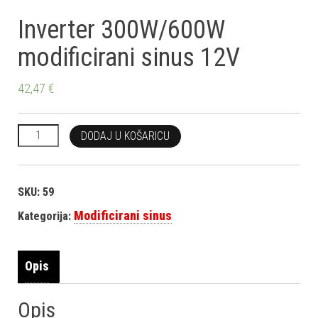
Inverter 300W/600W
modificirani sinus 12V
42,47
€
Inverter 300W/600W modificirani sinus 12V količina
DODAJ U KOŠARICU
SKU:
59
Modificirani sinus
Kategorija:
Opis
Opis