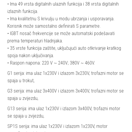
• Ima 49 vrsta digitalnih ulaznih funkcija i 38 vrsta digitalnih
izlaznih funkcija.
• Ima kvalitetnu S krivulju u modu ubrzanja i usporavanja.
Korisnik može samostalno definirati S parametre.
• IGBT nosač frekvencije se može automatski podešavati
prema temperaturi hladnjaka.
• 35 vrste funkcija zaštite, uključujući auto otkrivanje kratkog
spoja nakon uključivanja.
• Raspon napona: 220 V ~ 240V; 380V ~ 460V.
G1 serija: ima ulaz 1x230V i izlazom 3x230V, trofazni motor se
spaja u trokut,
G3 serija: ima ulaz 3x400V i izlazom 3x400V, trofazni motor se
spaja u zvijezdu,
G13 serija: ima ulaz 1x230V i izlazom 3x400V, trofazni motor
se spaja u zvijezdu,
SP1S serija: ima ulaz 1x230V i izlazom 1x230V, motor