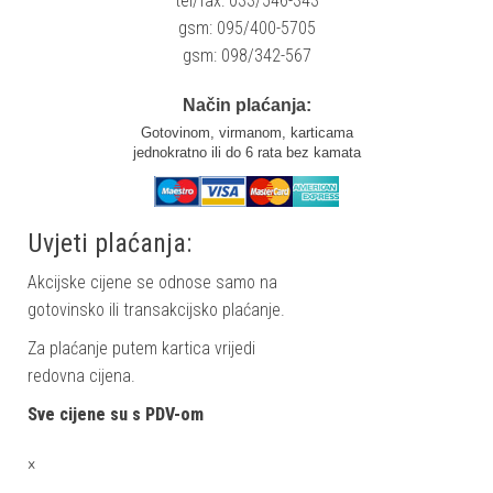
tel/fax: 033/546-343
gsm: 095/400-5705
gsm: 098/342-567
Način plaćanja:
Gotovinom, virmanom, karticama
jednokratno ili do 6 rata bez kamata
Uvjeti plaćanja:
Akcijske cijene se odnose samo na
gotovinsko ili transakcijsko plaćanje.
Za plaćanje putem kartica vrijedi
redovna cijena.
Sve cijene su s PDV-om
×