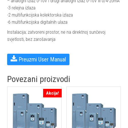
– analogni izlaz 0-10V i drugi analogni izlaz 0-10V ili 0/4-20mA
-3 relejna izlaza
-2 multifunkcijska kolektorska izlaza
-6 multifunkcijska digitalnih ulaza
Instalacija; zatvoreni prostor, ne na direktnoj sunčevoj
svjetlosti, bez zarošavanja
Preuzmi User Manualㅤ
Povezani proizvodi
Akcija!