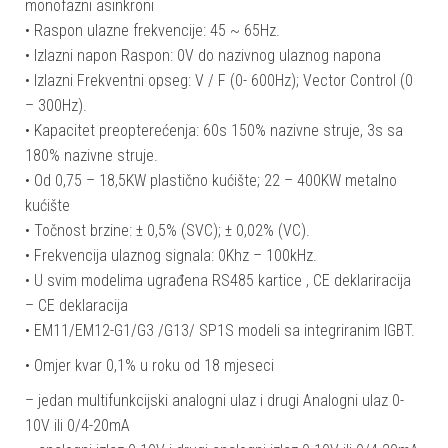
monofazni asinkroni
• Raspon ulazne frekvencije: 45 ~ 65Hz.
• Izlazni napon Raspon: 0V do nazivnog ulaznog napona
• Izlazni Frekventni opseg: V / F (0- 600Hz); Vector Control (0
– 300Hz).
• Kapacitet preopterećenja: 60s 150% nazivne struje, 3s sa
180% nazivne struje.
• Od 0,75 – 18,5KW plastično kućište; 22 – 400KW metalno
kućište
• Točnost brzine: ± 0,5% (SVC); ± 0,02% (VC).
• Frekvencija ulaznog signala: 0Khz – 100kHz.
• U svim modelima ugrađena RS485 kartice , CE deklariracija
– CE deklaracija
• EM11/EM12-G1/G3 /G13/ SP1S modeli sa integriranim IGBT.
• Omjer kvar 0,1% u roku od 18 mjeseci
– jedan multifunkcijski analogni ulaz i drugi Analogni ulaz 0-
10V ili 0/4-20mA