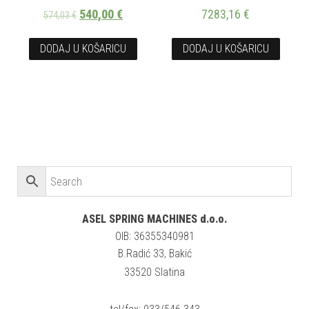
540,00
€
7283,16
€
574,03
€
DODAJ U KOŠARICU
DODAJ U KOŠARICU
ASEL SPRING MACHINES d.o.o.
OIB: 36355340981
B.Radić 33, Bakić
33520 Slatina