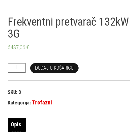
Frekventni pretvarač 132kW
3G
6437,06
€
Frekventni pretvarač 132kW 3G količina
DODAJ U KOŠARICU
SKU:
3
Trofazni
Kategorija:
Opis