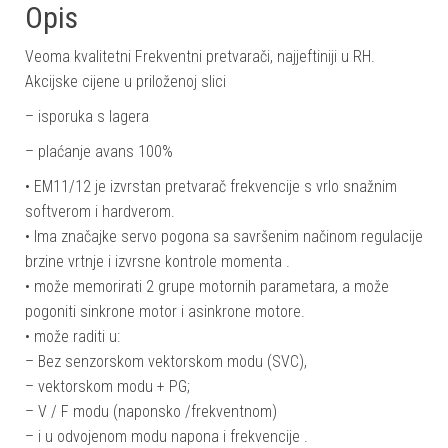
Opis
Veoma kvalitetni Frekventni pretvarači, najjeftiniji u RH.
Akcijske cijene u priloženoj slici
– isporuka s lagera
– plaćanje avans 100%
• EM11/12 je izvrstan pretvarač frekvencije s vrlo snažnim
softverom i hardverom.
• Ima značajke servo pogona sa savršenim načinom regulacije
brzine vrtnje i izvrsne kontrole momenta .
• može memorirati 2 grupe motornih parametara, a može
pogoniti sinkrone motor i asinkrone motore.
• može raditi u:
– Bez senzorskom vektorskom modu (SVC),
– vektorskom modu + PG;
– V / F modu (naponsko /frekventnom)
– i u odvojenom modu napona i frekvencije .