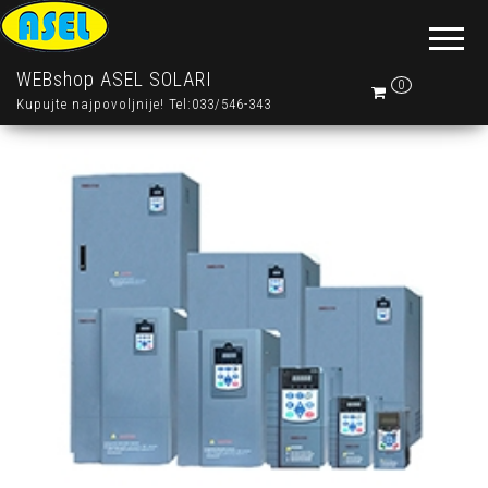
WEBshop ASEL SOLARI
0
Kupujte najpovoljnije! Tel:033/546-343