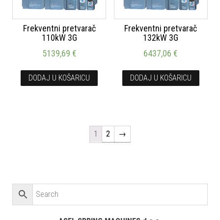
Frekventni pretvarač
Frekventni pretvarač
110kW 3G
132kW 3G
5139,69
€
6437,06
€
DODAJ U KOŠARICU
DODAJ U KOŠARICU
1
2
→