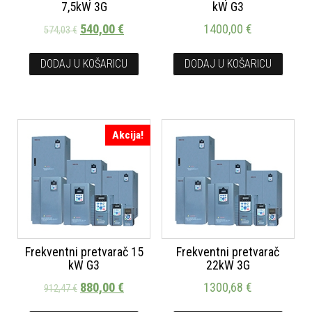
7,5kW 3G
kW G3
540,00
€
1400,00
€
574,03
€
DODAJ U KOŠARICU
DODAJ U KOŠARICU
Akcija!
Frekventni pretvarač 15
Frekventni pretvarač
kW G3
22kW 3G
880,00
€
1300,68
€
912,47
€