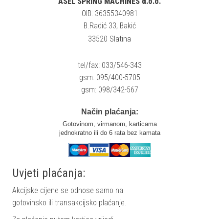
ASEL SPRING MACHINES d.o.o.
OIB: 36355340981
B.Radić 33, Bakić
33520 Slatina
tel/fax: 033/546-343
gsm: 095/400-5705
gsm: 098/342-567
Način plaćanja:
Gotovinom, virmanom, karticama
jednokratno ili do 6 rata bez kamata
Uvjeti plaćanja:
Akcijske cijene se odnose samo na
gotovinsko ili transakcijsko plaćanje.