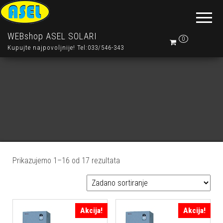
WEBshop ASEL SOLARI
0
Kupujte najpovoljnije! Tel:033/546-343
Prikazujemo 1–16 od 17 rezultata
Akcija!
Akcija!