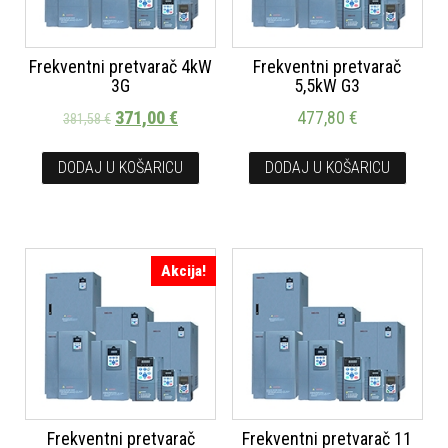
Frekventni pretvarač 4kW
Frekventni pretvarač
3G
5,5kW G3
371,00
€
477,80
€
381,58
€
DODAJ U KOŠARICU
DODAJ U KOŠARICU
Akcija!
Frekventni pretvarač
Frekventni pretvarač 11