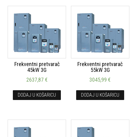
Frekventni pretvarač
Frekventni pretvarač
45kW 3G
55kW 3G
2637,87
€
3045,99
€
DODAJ U KOŠARICU
DODAJ U KOŠARICU