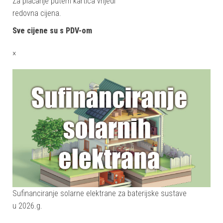
Za plaćanje putem kartica vrijedi
redovna cijena.
Sve cijene su s PDV-om
×
Sufinanciranje solarne elektrane za baterijske sustave
u 2026.g.