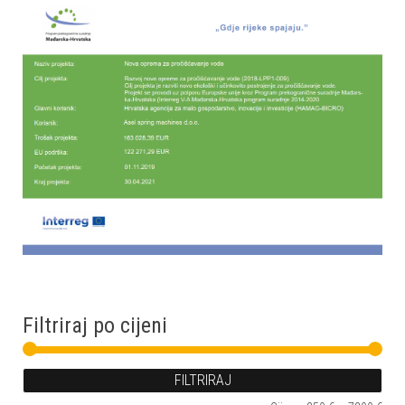
Filtriraj po cijeni
FILTRIRAJ
Min 
Mak