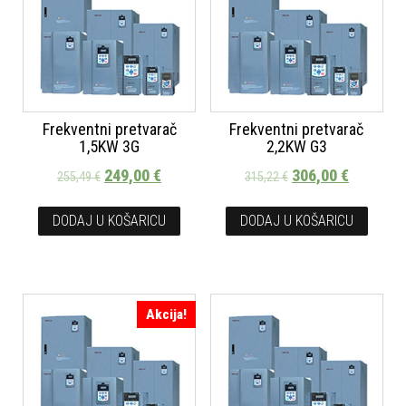
Frekventni pretvarač
Frekventni pretvarač
1,5KW 3G
2,2KW G3
249,00
€
306,00
€
255,49
€
315,22
€
DODAJ U KOŠARICU
DODAJ U KOŠARICU
Akcija!