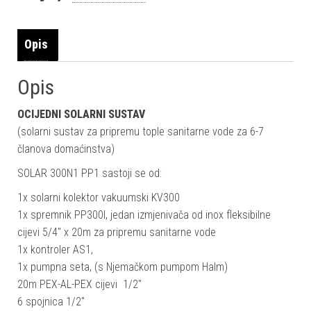
Opis
Opis
OCIJEDNI SOLARNI SUSTAV
(solarni sustav za pripremu tople sanitarne vode za 6-7
članova domaćinstva)
SOLAR 300N1 PP1 sastoji se od:
1x solarni kolektor vakuumski KV300
1x spremnik PP300l, jedan izmjenivača od inox fleksibilne
cijevi 5/4″ x 20m za pripremu sanitarne vode
1x kontroler AS1,
1x pumpna seta, (s Njemačkom pumpom Halm)
20m PEX-AL-PEX cijevi 1/2″
6 spojnica 1/2″