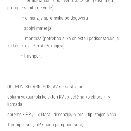
– termostatski troputi ventil 35C-65C (zaštita od
pretople sanitarne vode)
– dimenzije spremnika po dogovoru
– spojni materijal
– montaža (potrebna slika objekta i podkonstrukcija
za kosi krov i Pex-Al-Pex cijevi)
– trasnport
OCIJEDNI SOLARNI SUSTAV se sastoji od:
solarni vakuumski kolektori KV , x veličina kolektora i y
komada
spremnik PP , x litara i dimenzije, y broj i tip izmjenjivača
1 pumpni set , xP snaga pumpnog seta,