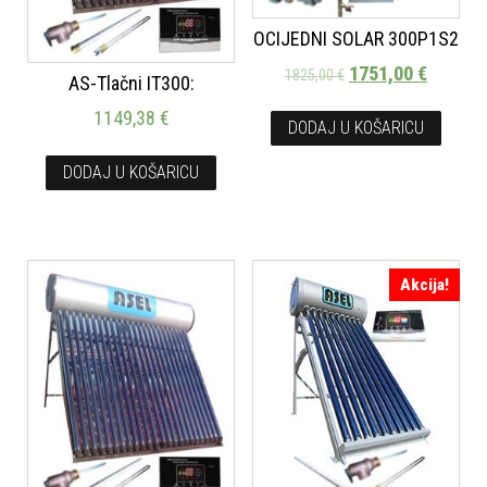
OCIJEDNI SOLAR 300P1S2
1751,00
€
1825,00
€
AS-Tlačni IT300:
1149,38
€
DODAJ U KOŠARICU
DODAJ U KOŠARICU
Akcija!