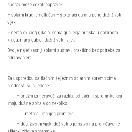
sustav može čekati popravak
– solarni krug je netlačan – što znači da ima puno duži životni
vijek
– nema skupog glikola, nema gubljenja pritiska u solarnom
krugu, manji gubici, duži životni vijek
Ovo je najefikasniji solarni sustav , praktično bez potrebe za
održavanjem.
Za usporedbu sa tlačnim željeznim solarnim spremnicima –
prednosti su slijedeće:
– snažni izmjenjivači za razliku od tlačnih spremnika koji
imaju dužine spirala od nekoliko
metara i manjeg promjera
– dugi životni vijek- doživotno jamstvo na prohrđavanje
stijenki zidova spremnika