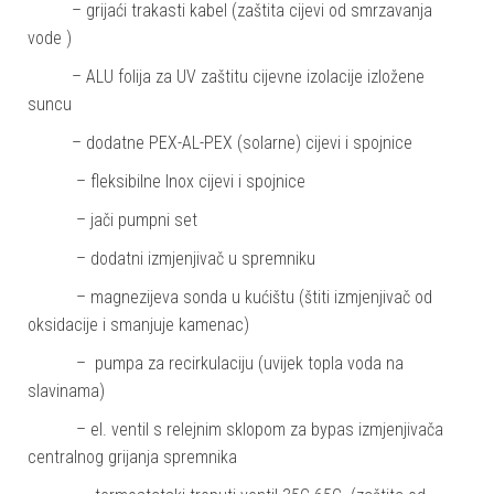
– grijaći trakasti kabel (zaštita cijevi od smrzavanja
vode )
– ALU folija za UV zaštitu cijevne izolacije izložene
suncu
– dodatne PEX-AL-PEX (solarne) cijevi i spojnice
– fleksibilne Inox cijevi i spojnice
– jači pumpni set
– dodatni izmjenjivač u spremniku
– magnezijeva sonda u kućištu (štiti izmjenjivač od
oksidacije i smanjuje kamenac)
– pumpa za recirkulaciju (uvijek topla voda na
slavinama)
– el. ventil s relejnim sklopom za bypas izmjenjivača
centralnog grijanja spremnika