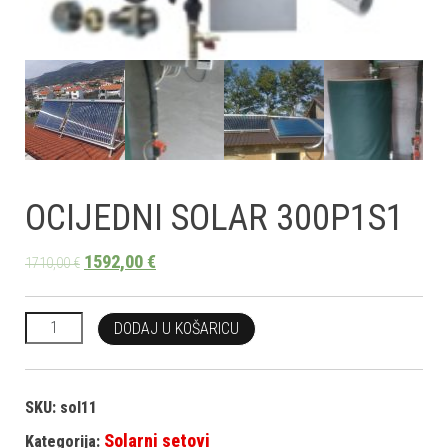
OCIJEDNI SOLAR 300P1S1
1592,00
€
1710,00
€
OCIJEDNI SOLAR 300P1S1 količina
DODAJ U KOŠARICU
SKU:
sol11
Solarni setovi
Kategorija: