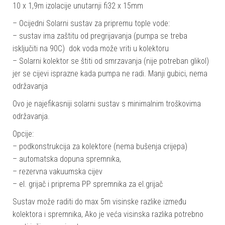
10 x 1,9m izolacije unutarnji fi32 x 15mm
– Ocijedni Solarni sustav za pripremu tople vode:
– sustav ima zaštitu od pregrijavanja (pumpa se treba
isključiti na 90C) dok voda može vriti u kolektoru
– Solarni kolektor se štiti od smrzavanja (nije potreban glikol)
jer se cijevi isprazne kada pumpa ne radi. Manji gubici, nema
održavanja
Ovo je najefikasniji solarni sustav s minimalnim troškovima
održavanja.
Opcije:
– podkonstrukcija za kolektore (nema bušenja crijepa)
– automatska dopuna spremnika,
– rezervna vakuumska cijev
– el. grijač i priprema PP spremnika za el.grijač
Sustav može raditi do max 5m visinske razlike između
kolektora i spremnika, Ako je veća visinska razlika potrebno