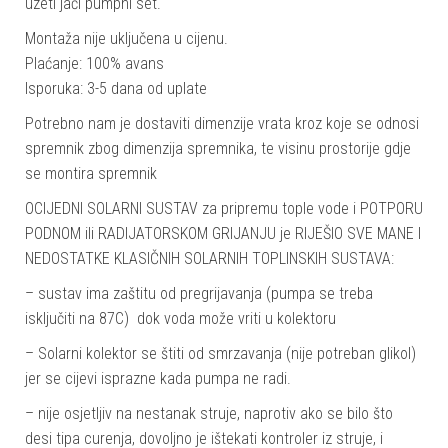
uzeti jači pumpni set.
Montaža nije uključena u cijenu.
Plaćanje: 100% avans
Isporuka: 3-5 dana od uplate
Potrebno nam je dostaviti dimenzije vrata kroz koje se odnosi
spremnik zbog dimenzija spremnika, te visinu prostorije gdje
se montira spremnik
OCIJEDNI SOLARNI SUSTAV za pripremu tople vode i POTPORU
PODNOM ili RADIJATORSKOM GRIJANJU je RIJEŠIO SVE MANE I
NEDOSTATKE KLASIČNIH SOLARNIH TOPLINSKIH SUSTAVA:
– sustav ima zaštitu od pregrijavanja (pumpa se treba
isključiti na 87C) dok voda može vriti u kolektoru
– Solarni kolektor se štiti od smrzavanja (nije potreban glikol)
jer se cijevi isprazne kada pumpa ne radi.
– nije osjetljiv na nestanak struje, naprotiv ako se bilo što
desi tipa curenja, dovoljno je ištekati kontroler iz struje, i