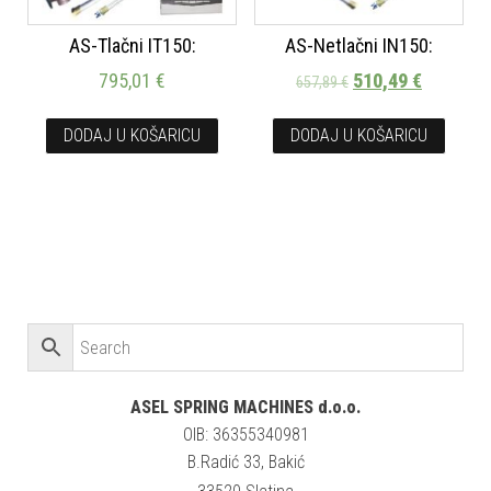
AS-Tlačni IT150:
AS-Netlačni IN150:
795,01
€
510,49
€
657,89
€
DODAJ U KOŠARICU
DODAJ U KOŠARICU
ASEL SPRING MACHINES d.o.o.
OIB: 36355340981
B.Radić 33, Bakić