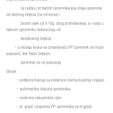
za razliku od tlačnih spremnika koji imaju spremnik
od običnog željeza (ne od inoxa) i
životni vijek od 5-10g. zbog prohrđavanja, a i voda u
takvom spremniku dobiva boju od
oksidiranog željeza
– u slučaju kvara na izmjenjivaču PP spremnik se može
popraviti, dok tlačni željezni
spremnik se ne popravlja
Opcije:
– podkonstrukcija za kolektore (nema bušenja crijepa)
– automatska dopuna spremnika,
– rezervna vakuumska cijev
– el. grijač i priprema PP spremnika za el.grijač