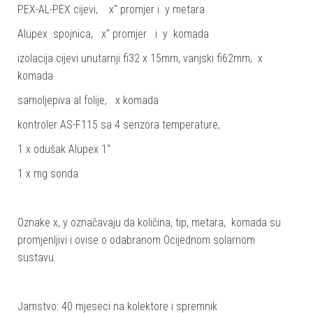
PEX-AL-PEX cijevi, x“ promjer i y metara
Alupex spojnica, x“ promjer i y komada
izolacija cijevi unutarnji fi32 x 15mm, vanjski fi62mm, x
komada
samoljepiva al folije, x komada
kontroler AS-F115 sa 4 senzora temperature,
1 x odušak Alupex 1“
1 x mg sonda
Oznake x, y označavaju da količina, tip, metara, komada su
promjenljivi i ovise o odabranom Ocijednom solarnom
sustavu.
Jamstvo: 40 mjeseci na kolektore i spremnik