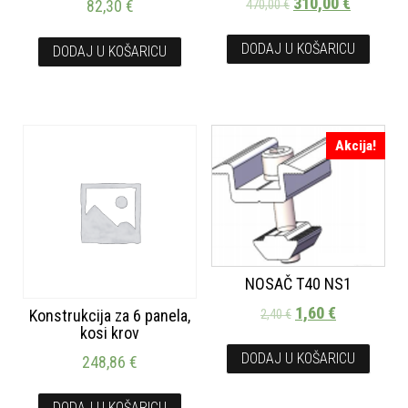
310,00
€
82,30
€
470,00
€
DODAJ U KOŠARICU
DODAJ U KOŠARICU
Akcija!
NOSAČ T40 NS1
1,60
€
Konstrukcija za 6 panela,
2,40
€
kosi krov
DODAJ U KOŠARICU
248,86
€
DODAJ U KOŠARICU