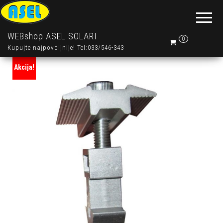
WEBshop ASEL SOLARI
0
Kupujte najpovoljnije! Tel:033/546-343
Akcija!