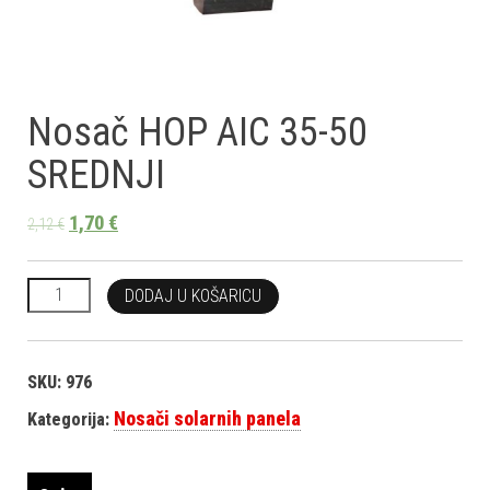
Nosač HOP AIC 35-50
SREDNJI
1,70
€
2,12
€
Nosač HOP AIC 35-50 SREDNJI količina
DODAJ U KOŠARICU
SKU:
976
Nosači solarnih panela
Kategorija: