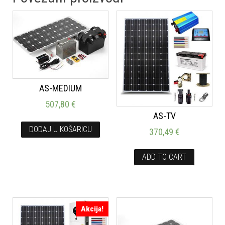
AS-MEDIUM
507,80
€
AS-TV
DODAJ U KOŠARICU
370,49
€
ADD TO CART
Akcija!