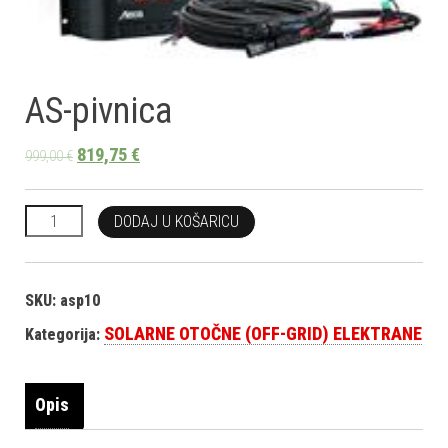
AS-pivnica
819,75
€
999,00
€
AS-pivnica količina
DODAJ U KOŠARICU
SKU:
asp10
SOLARNE OTOČNE (OFF-GRID) ELEKTRANE
Kategorija:
Opis