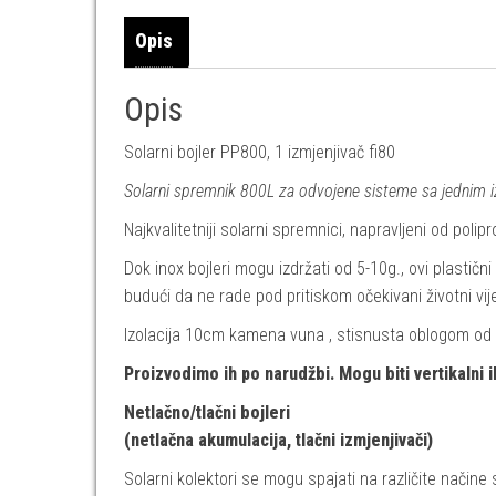
Opis
Opis
Solarni bojler PP800, 1 izmjenjivač fi80
Solarni spremnik 800L za odvojene sisteme sa jednim 
Najkvalitetniji solarni spremnici, napravljeni od polip
Dok inox bojleri mogu izdržati od 5-10g., ovi plastični
budući da ne rade pod pritiskom očekivani životni vi
Izolacija 10cm kamena vuna , stisnusta oblogom od
Proizvodimo ih po narudžbi. Mogu biti vertikalni ili
Netlačno/tlačni bojleri
(netlačna akumulacija, tlačni izmjenjivači)
Solarni kolektori se mogu spajati na različite načine