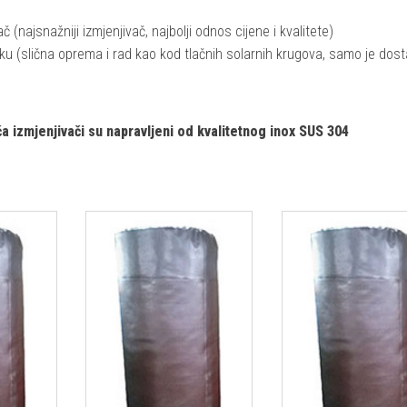
najsnažniji izmjenjivač, najbolji odnos cijene i kvalitete)
ku (slična oprema i rad kao kod tlačnih solarnih krugova, samo je dost
ča izmjenjivači su napravljeni od kvalitetnog inox SUS 304