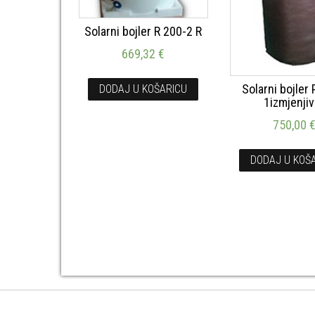
Solarni bojler R 200-2 R
669,32
€
Solarni bojler
DODAJ U KOŠARICU
1izmjenji
750,00
DODAJ U KOŠ