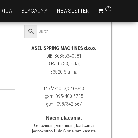
0
RICA
BLAGAJNA
NEWSLETTER
ASEL SPRING MACHINES d.o.o.
OIB: 36355340981
B.Radić 33, Bakić
33520 Slatina
tel/fax: 033/546-343
gsm: 095/400-5705
gsm: 098/342-567
Način plaćanja:
Gotovinom, virmanom, karticama
jednokratno ili do 6 rata bez kamata