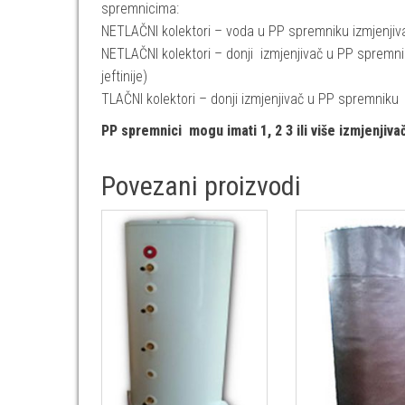
spremnicima:
NETLAČNI kolektori – voda u PP spremniku izmjenjivač (
NETLAČNI kolektori – donji izmjenjivač u PP spremni
jeftinije)
TLAČNI kolektori – donji izmjenjivač u PP spremniku
PP spremnici mogu imati 1, 2 3 ili više izmjenjiva
Povezani proizvodi