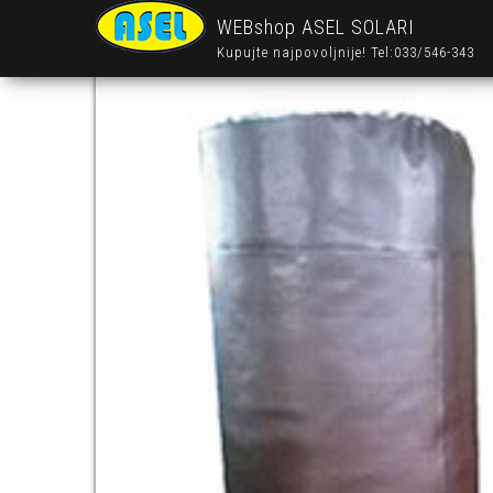
WEBshop ASEL SOLARI
Kupujte najpovoljnije! Tel:033/546-343