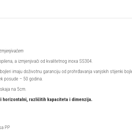
izmjenjivačem
ropilena, a izmjenjivači od kvalitetnog inoxa SS304.
 bojleri imaju doživotnu garanciju od prohrđavanja vanjskih stijenki bojle
jek posude – 50 godina.
 skaja na 5cm.
 horizontalni, različitih kapaciteta i dimenzija.
 sa PP