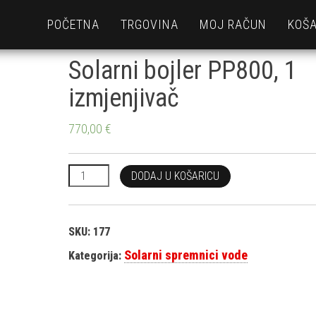
POČETNA
TRGOVINA
MOJ RAČUN
KOŠA
Solarni bojler PP800, 1
izmjenjivač
770,00
€
Solarni bojler PP800, 1 izmjenjivač količina
DODAJ U KOŠARICU
SKU:
177
Solarni spremnici vode
Kategorija: