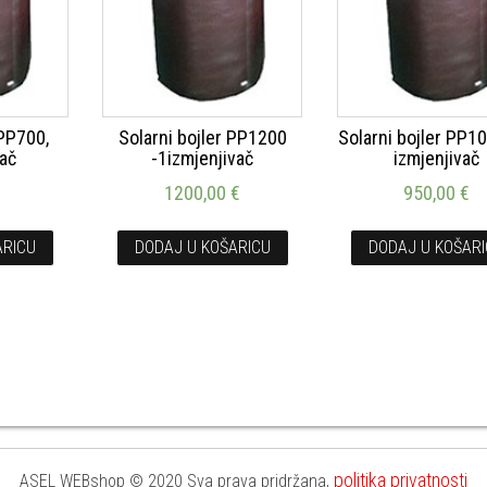
 PP700,
Solarni bojler PP1200
Solarni bojler PP1
vač
-1izmjenjivač
izmjenjivač
€
1200,00
€
950,00
€
ARICU
DODAJ U KOŠARICU
DODAJ U KOŠAR
politika privatnosti
ASEL WEBshop © 2020 Sva prava pridržana,