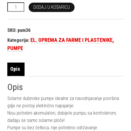
Solarna pumpa 400W 36V količina
DODAJ U KOŠARICU
SKU:
pum36
EL. OPREMA ZA FARME I PLASTENIKE,
Kategorija:
PUMPE
Opis
Opis
Solarne dubinske pumpe idealne za navodnjavanje površina
gdje ne postoji električno napajanje.
Nisu potrebni akomulatori, dobijete pumpu sa kontrolerom,
dadaju se samo solarne ploče!
Pumpe su bez četkica, nije potrebno održavanje.