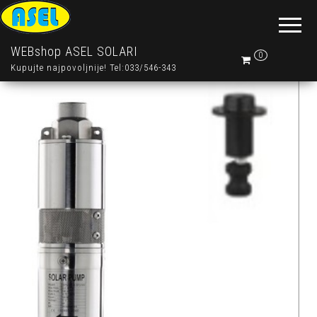
WEBshop ASEL SOLARI
0
Kupujte najpovoljnije! Tel:033/546-343