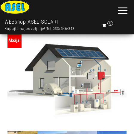
WEBshop ASEL SOLARI
0
Kupujte najpovoljnije! Tel:033/546-343
Akcija!