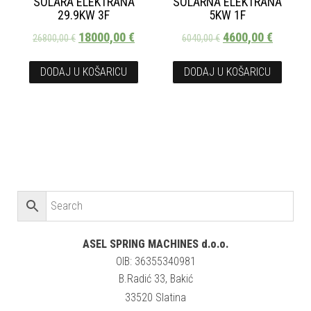
SOLARA ELEKTRANA
SOLARNA ELEKTRANA
29.9KW 3F
5KW 1F
18000,00
€
4600,00
€
26800,00
€
6040,00
€
DODAJ U KOŠARICU
DODAJ U KOŠARICU
ASEL SPRING MACHINES d.o.o.
OIB: 36355340981
B.Radić 33, Bakić
33520 Slatina