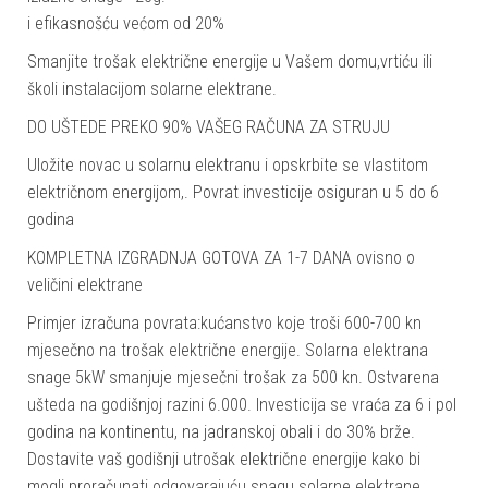
i efikasnošću većom od 20%
Smanjite trošak električne energije u Vašem domu,vrtiću ili
školi instalacijom solarne elektrane.
DO UŠTEDE PREKO 90% VAŠEG RAČUNA ZA STRUJU
Uložite novac u solarnu elektranu i opskrbite se vlastitom
električnom energijom,. Povrat investicije osiguran u 5 do 6
godina
KOMPLETNA IZGRADNJA GOTOVA ZA 1-7 DANA ovisno o
veličini elektrane
Primjer izračuna povrata:kućanstvo koje troši 600-700 kn
mjesečno na trošak električne energije. Solarna elektrana
snage 5kW smanjuje mjesečni trošak za 500 kn. Ostvarena
ušteda na godišnjoj razini 6.000. Investicija se vraća za 6 i pol
godina na kontinentu, na jadranskoj obali i do 30% brže.
Dostavite vaš godišnji utrošak električne energije kako bi
mogli proračunati odgovarajuću snagu solarne elektrane