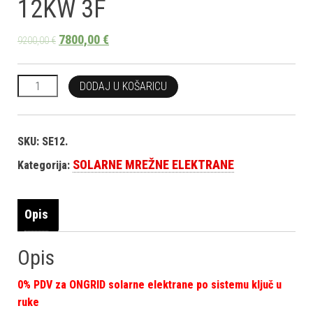
12KW 3F
7800,00
€
9200,00
€
SOLARNA ELEKTRANA 12KW 3F količina
DODAJ U KOŠARICU
SKU:
SE12.
SOLARNE MREŽNE ELEKTRANE
Kategorija:
Opis
Opis
0% PDV za ONGRID solarne elektrane po sistemu ključ u
ruke