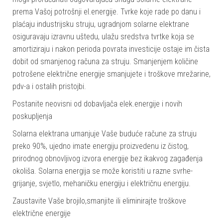
prema Vašoj potrošnji el.energije. Tvrke koje rade po danu i
plaćaju industrijsku struju, ugradnjom solarne elektrane
osiguravaju izravnu uštedu, ulažu sredstva tvrtke koja se
amortiziraju i nakon perioda povrata investicije ostaje im čista
dobit od smanjenog računa za struju. Smanjenjem količine
potrošene električne energije smanjujete i troškove mrežarine,
pdv-a i ostalih pristojbi.
Postanite neovisni od dobavljača elek.energije i novih
poskupljenja
Solarna elektrana umanjuje Vaše buduće račune za struju
preko 90%, ujedno imate energiju proizvedenu iz čistog,
prirodnog obnovljivog izvora energije bez ikakvog zagađenja
okoliša. Solarna energija se može koristiti u razne svrhe-
grijanje, svjetlo, mehaničku energiju i električnu energiju.
Zaustavite Vaše brojilo,smanjite ili eliminirajte troškove
električne energije