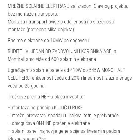
MREŽNE SOLARNE ELEKTRANE sa izradom Glavnog projekta,
bez montaže i transporta.
Montaža i transport ovise o udaljenosti i o složenosti
montaže (potrebna slika objekta)
Radimo elektrane do 10MW po dogovoru
BUDITE I VI JEDAN OD ZADOVOLJNIH KORISNIKA ASELa
Montirali smo više od 600 solarnih elektrana
Ugrađujemo solarne panele od 410W do 545W MONO HALF
CELL PERC, efikasnost veća od 20% i linearnost izlazne snage
veća od 25 godina.
Troškove prema HEP-u plaća investitor
– montaža po principu KLJUČ U RUKE
– mrežni pretvarači spadaju u najkvalitetnije pretvarače
– omogućava ON-LINE praćenje elektrane
– solarni paneli najnovije generacije sa linearnim padom
izlazne snage >25g.