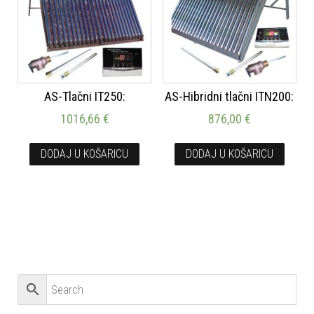
AS-Tlačni IT250:
AS-Hibridni tlačni ITN200:
1016,66
€
876,00
€
DODAJ U KOŠARICU
DODAJ U KOŠARICU