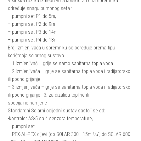
Visinska razlika između vrha kolektora i dna spremnika
određuje snagu pumpnog seta :
– pumpni set P1 do 5m,
– pumpni set P2 do 9m
– pumpni set P3 do 14m
– pumpni set P4 do 18m
Broj izmjenjivača u spremniku se određuje prema tipu
korištenja solarnog sustava
– 1 izmjenjivač – grije se samo sanitarna topla voda
– 2 izmjenjivača – grije se sanitarna topla voda i radijatorsko
ili podno grijanje
– 3 izmjenjivača – grije se sanitarna topla voda i radijatorsko
ili podno grijanje i 3. za dizalicu topline ili
specijalne namjene
Standardni Solarni ocijedni sustav sastoji se od:
-kontroler AS-5 sa 4 senzora temperature,
– pumpni set
– PEX-AL-PEX cijevi (do SOLAR 300 –15m 3⁄4“, do SOLAR 600