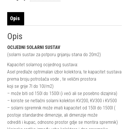
Opis
Opis
OCIJEDNI SOLARNI SUSTAV
(solarni sustav za potporu grijanju stana do 20m2)
Kapacitet solarnog ocijednog sustava:
Asel predlaže optrimalan izbor kolektora, te kapacitet sustava
prema broju potrošača vode , te veličini prostora
koji se grije 7l do 10l/m2)
– može biti od 150l do 1500l (i veći ali se posebno dizajnira)
– koriste se netlačni solarni kolektori KV200, KV300 i KV500
– solarni spremnik može imati kapacitet od 150l do 1500l (
postoje standardne dimenzije, ali dimenzije može
odrediti i kupac, odnosno prostor gdje se montira spremnik)