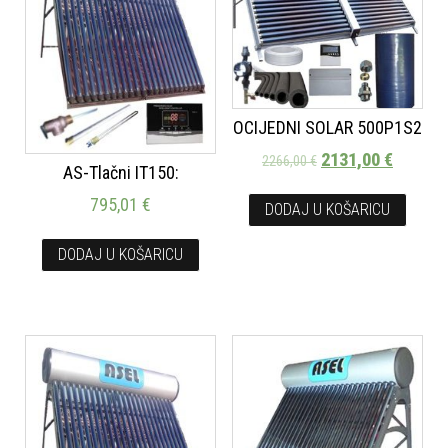
OCIJEDNI SOLAR 500P1S2
2131,00
€
2266,00
€
AS-Tlačni IT150:
795,01
€
DODAJ U KOŠARICU
DODAJ U KOŠARICU