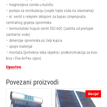
– magnezijeva sonda u kućištu
– pumpa za recirkulaciju (uvijek topla voda na slavinama)
– el. ventil s relejnim sklopom za bypas izmjenjivača
centralnog grijanja spremnika
– termostatski troputi ventil 35C-60C (zaštita od pretople
sanitarne vode)
– dimenzije spremnika po želji kupca
– spojni materijal
– montaža (potrebna slika objekta i podkonstrukcija za kosi
krov i Pex-Al-Pex cijevi)
Upustvo
.
Povezani proizvodi
Akcija!