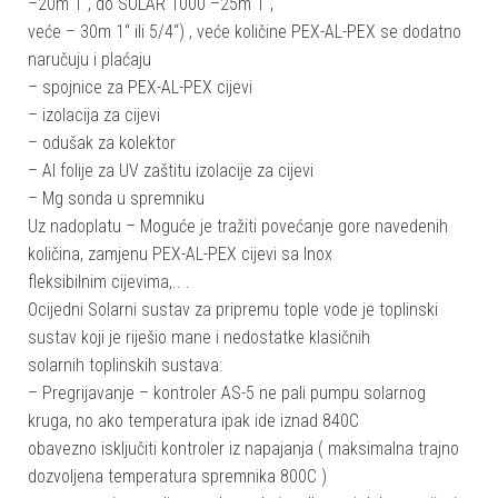
–20m 1“, do SOLAR 1000 –25m 1“,
veće – 30m 1“ ili 5/4“) , veće količine PEX-AL-PEX se dodatno
naručuju i plaćaju
– spojnice za PEX-AL-PEX cijevi
– izolacija za cijevi
– odušak za kolektor
– Al folije za UV zaštitu izolacije za cijevi
– Mg sonda u spremniku
Uz nadoplatu – Moguće je tražiti povećanje gore navedenih
količina, zamjenu PEX-AL-PEX cijevi sa Inox
fleksibilnim cijevima,.. .
Ocijedni Solarni sustav za pripremu tople vode je toplinski
sustav koji je riješio mane i nedostatke klasičnih
solarnih toplinskih sustava:
– Pregrijavanje – kontroler AS-5 ne pali pumpu solarnog
kruga, no ako temperatura ipak ide iznad 840C
obavezno isključiti kontroler iz napajanja ( maksimalna trajno
dozvoljena temperatura spremnika 800C )