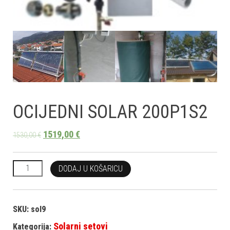
OCIJEDNI SOLAR 200P1S2
1519,00
€
1530,00
€
OCIJEDNI SOLAR 200P1S2 količina
DODAJ U KOŠARICU
SKU:
sol9
Solarni setovi
Kategorija: