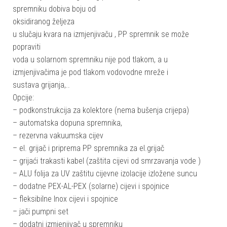
spremniku dobiva boju od
oksidiranog željeza
u slučaju kvara na izmjenjivaču , PP spremnik se može
popraviti
voda u solarnom spremniku nije pod tlakom, a u
izmjenjivačima je pod tlakom vodovodne mreže i
sustava grijanja,..
Opcije:
– podkonstrukcija za kolektore (nema bušenja crijepa)
– automatska dopuna spremnika,
– rezervna vakuumska cijev
– el. grijač i priprema PP spremnika za el.grijač
– grijaći trakasti kabel (zaštita cijevi od smrzavanja vode )
– ALU folija za UV zaštitu cijevne izolacije izložene suncu
– dodatne PEX-AL-PEX (solarne) cijevi i spojnice
– fleksibilne Inox cijevi i spojnice
– jači pumpni set
– dodatni izmjenjivač u spremniku