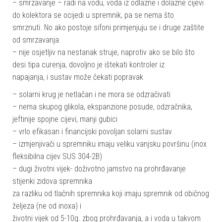
– smrzavanje – radi na vodu, voda iz odlazne i dolazne cijevi
do kolektora se ocijedi u spremnik, pa se nema što
smrznuti. No ako postoje sifoni primjenjuju se i druge zaštite
od smrzavanja
– nije osjetljiv na nestanak struje, naprotiv ako se bilo što
desi tipa curenja, dovoljno je ištekati kontroler iz
napajanja, i sustav može čekati popravak
– solarni krug je netlačan i ne mora se odzračivati
– nema skupog glikola, ekspanzione posude, odzračnika,
jeftinije spojne cijevi, manji gubici
– vrlo efikasan i financijski povoljan solarni sustav
– izmjenjivači u spremniku imaju veliku vanjsku površinu (inox
fleksibilna cijev SUS 304-2B)
– dugi životni vijek- doživotno jamstvo na prohrđavanje
stijenki zidova spremnika
za razliku od tlačnih spremnika koji imaju spremnik od običnog
željeza (ne od inoxa) i
životni vijek od 5-10g. zbog prohrđavanja, a i voda u takvom