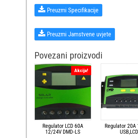
Preuzmi Specifikacijeㅤ
Preuzmi Jamstvene uvjeteㅤ
Povezani proizvodi
Akcija!
Regulator LCD 60A
Regulator 20A
12/24V DMD-LS
USB,LC