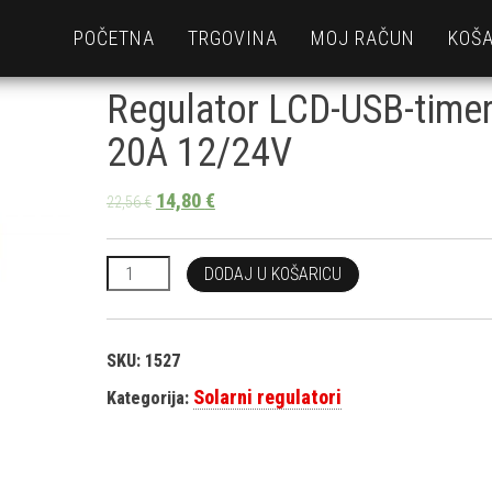
POČETNA
TRGOVINA
MOJ RAČUN
KOŠA
Regulator LCD-USB-time
20A 12/24V
14,80
€
22,56
€
Regulator LCD-USB-timer 20A 12/24V količina
DODAJ U KOŠARICU
SKU:
1527
Solarni regulatori
Kategorija: