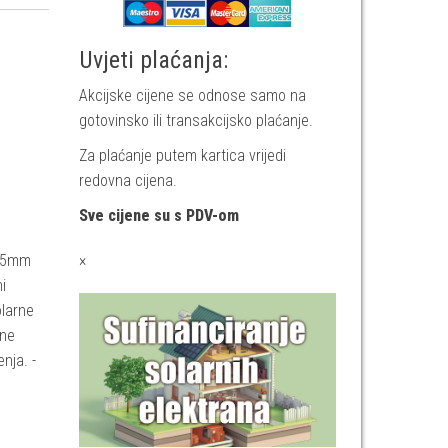
Uvjeti plaćanja:
Akcijske cijene se odnose samo na
gotovinsko ili transakcijsko plaćanje.
Za plaćanje putem kartica vrijedi
redovna cijena.
Sve cijene su s PDV-om
x35mm
×
i
olarne
ene
nja. -