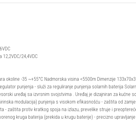
1,6VDC
nja 12,2VDC/24,4VDC
tura okoline -35 ~+55°C Nadmorska visina <5500m Dimenzije 133x70
ator punjenja - služi za reguliranje punjenja solarnih baterija Solarn
esorski uređaj sa izvrsnim svojstvima . Uređaj je dizajniran za kućne s
širinska modulacija) punjenja s visokom efikasnošću - zaštita od zamj
 - zaštita protiv kratkog spoja na izlazu, prevelike struje i preoptereće
tvorenog kruga baterija (prekida u krugu baterije) - precizno upravljanje