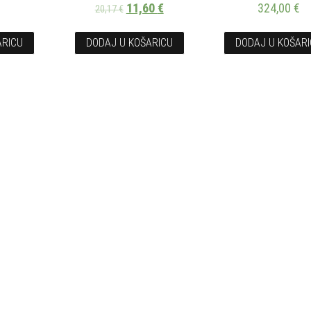
11,60
€
324,00
€
20,17
€
ARICU
DODAJ U KOŠARICU
DODAJ U KOŠAR