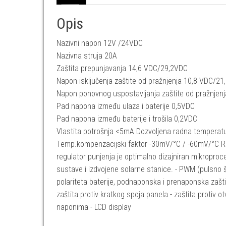
Opis
Nazivni napon 12V /24VDC
Nazivna struja 20A
Zaštita prepunjavanja 14,6 VDC/29,2VDC
Napon isključenja zaštite od pražnjenja 10,8 VDC/2
Napon ponovnog uspostavljanja zaštite od pražnje
Pad napona između ulaza i baterije 0,5VDC
Pad napona između baterije i trošila 0,2VDC
Vlastita potrošnja <5mA Dozvoljena radna tempera
Temp.kompenzacijski faktor -30mV/°C / -60mV/°C Regul
regulator punjenja je optimalno dizajniran mikroproc
sustave i izdvojene solarne stanice. - PWM (pulsno 
polariteta baterije, podnaponska i prenaponska zaštita
zaštita protiv kratkog spoja panela - zaštita protiv o
naponima - LCD display