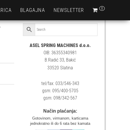
0
RICA
BLAGAJNA
NEWSLETTER
r
ASEL SPRING MACHINES d.o.o.
OIB: 36355340981
B.Radić 33, Bakić
33520 Slatina
tel/fax: 033/546-343
gsm: 095/400-5705
gsm: 098/342-567
Način plaćanja:
Gotovinom, virmanom, karticama
jednokratno ili do 6 rata bez kamata