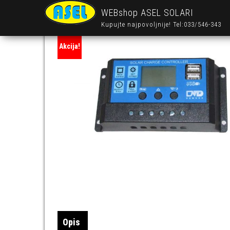
WEBshop ASEL SOLARI
Kupujte najpovoljnije! Tel:033/546-343
Akcija!
Opis