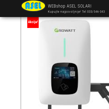
WEBshop ASEL SOLARI
Kupujte najpovoljnije! Tel:033/546-343
Akcija!