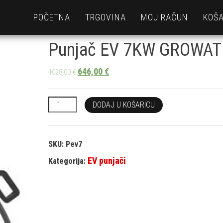
POČETNA
TRGOVINA
MOJ RAČUN
KOŠA
Punjač EV 7KW GROWAT
646,00
€
1028,00
€
Punjač EV 7KW GROWAT količina
DODAJ U KOŠARICU
SKU:
Pev7
EV punjači
Kategorija: