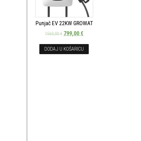
Punjač EV 22KW GROWAT
799,00
€
1560,00
€
DODAJ U KOŠARICU