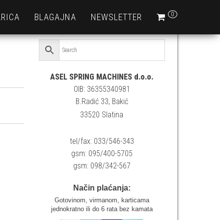
0
RICA
BLAGAJNA
NEWSLETTER
ASEL SPRING MACHINES d.o.o.
OIB: 36355340981
B.Radić 33, Bakić
33520 Slatina
tel/fax: 033/546-343
gsm: 095/400-5705
gsm: 098/342-567
Način plaćanja:
Gotovinom, virmanom, karticama
jednokratno ili do 6 rata bez kamata