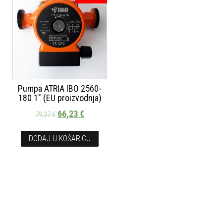
Pumpa ATRIA IBO 2560-
180 1″ (EU proizvodnja)
66,23
€
79,37
€
DODAJ U KOŠARICU