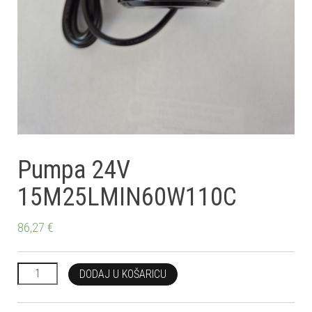
Pumpa 24V
15M25LMIN60W110C
86,27
€
Pumpa 24V 15M25LMIN60W110C količina
DODAJ U KOŠARICU