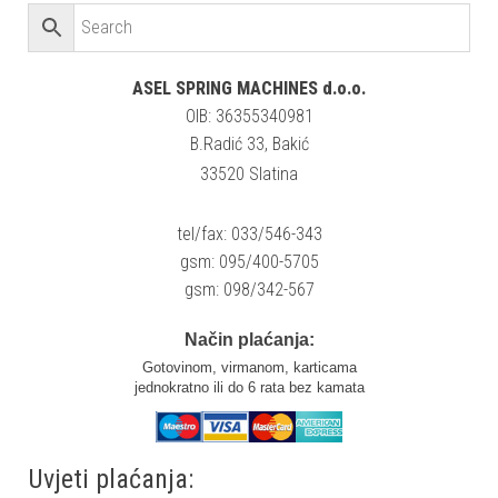
ASEL SPRING MACHINES d.o.o.
OIB: 36355340981
B.Radić 33, Bakić
33520 Slatina
tel/fax: 033/546-343
gsm: 095/400-5705
gsm: 098/342-567
Način plaćanja:
Gotovinom, virmanom, karticama
jednokratno ili do 6 rata bez kamata
Uvjeti plaćanja: