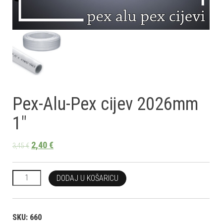
Pex-Alu-Pex cijev 2026mm
1″
2,40
€
3,45
€
Pex-Alu-Pex cijev 2026mm 1" količina
DODAJ U KOŠARICU
SKU:
660