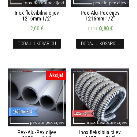
Inox fleksibilna cijev
Pex-Alu-Pex cijev
1216mm 1/2″
1216mm 1/2″
2,60
€
0,90
€
1,19
€
DODAJ U KOŠARICU
DODAJ U KOŠARICU
Akcija!
Pex-Alu-Pex cijev
Inox fleksibila cijev