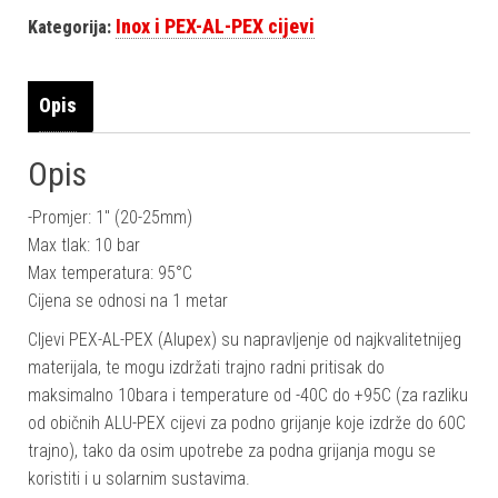
Inox i PEX-AL-PEX cijevi
Kategorija:
Opis
Opis
-Promjer: 1″ (20-25mm)
Max tlak: 10 bar
Max temperatura: 95°C
Cijena se odnosi na 1 metar
CIjevi PEX-AL-PEX (Alupex) su napravljenje od najkvalitetnijeg
materijala, te mogu izdržati trajno radni pritisak do
maksimalno 10bara i temperature od -40C do +95C (za razliku
od običnih ALU-PEX cijevi za podno grijanje koje izdrže do 60C
trajno), tako da osim upotrebe za podna grijanja mogu se
koristiti i u solarnim sustavima.