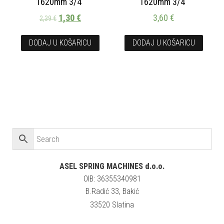
1620mm 3/4″
1620mm 3/4″
1,30
€
3,60
€
2,39
€
DODAJ U KOŠARICU
DODAJ U KOŠARICU
ASEL SPRING MACHINES d.o.o.
OIB: 36355340981
B.Radić 33, Bakić
33520 Slatina