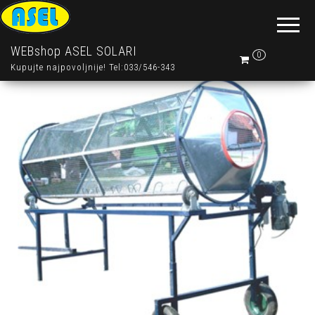
WEBshop ASEL SOLARI
0
Kupujte najpovoljnije! Tel:033/546-343