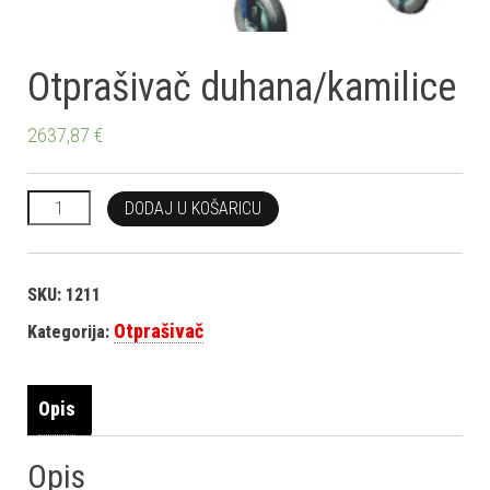
Otprašivač duhana/kamilice
2637,87
€
Otprašivač duhana/kamilice količina
DODAJ U KOŠARICU
SKU:
1211
Otprašivač
Kategorija:
Opis
Opis