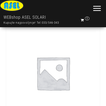
WEBshop ASEL SOLARI
0
Kupujte najpovoljnije! Tel:033/546-343