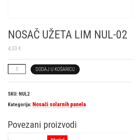
NOSAČ UŽETA LIM NUL-02
4,33
€
NOSAČ UŽETA LIM NUL-02 količina
DODAJ U KOŠARICU
SKU:
NUL2
Nosači solarnih panela
Kategorija:
Povezani proizvodi