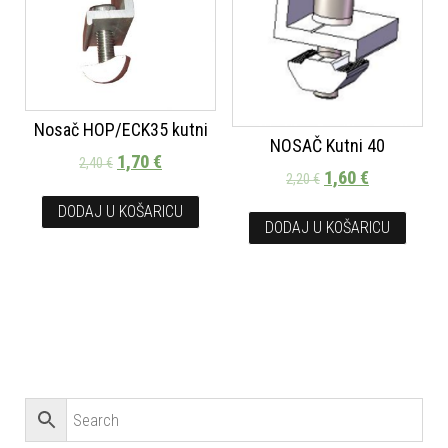
Nosač HOP/ECK35 kutni
NOSAČ Kutni 40
1,70
€
2,40
€
1,60
€
2,20
€
DODAJ U KOŠARICU
DODAJ U KOŠARICU