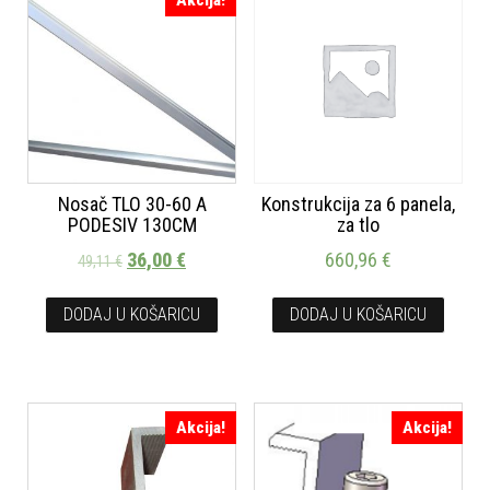
Akcija!
Nosač TLO 30-60 A
Konstrukcija za 6 panela,
PODESIV 130CM
za tlo
36,00
€
660,96
€
49,11
€
DODAJ U KOŠARICU
DODAJ U KOŠARICU
Akcija!
Akcija!