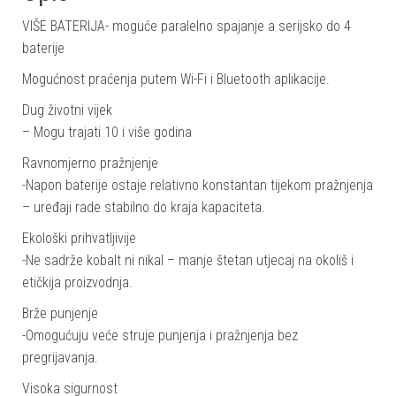
VIŠE BATERIJA- moguće paralelno spajanje a serijsko do 4
baterije
Mogućnost praćenja putem Wi-Fi i Bluetooth aplikacije.
Dug životni vijek
– Mogu trajati 10 i više godina
Ravnomjerno pražnjenje
-Napon baterije ostaje relativno konstantan tijekom pražnjenja
– uređaji rade stabilno do kraja kapaciteta.
Ekološki prihvatljivije
-Ne sadrže kobalt ni nikal – manje štetan utjecaj na okoliš i
etičkija proizvodnja.
Brže punjenje
-Omogućuju veće struje punjenja i pražnjenja bez
pregrijavanja.
Visoka sigurnost