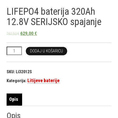
LIFEPO4 baterija 320Ah
12.8V SERIJSKO spajanje
629,00
€
762,50
€
LIFEPO4 baterija 320Ah 12.8V SERIJSKO spajanje količina
DODAJ U KOŠARICU
SKU:
Li32012S
Litijeve baterije
Kategorija:
Opis
Opis