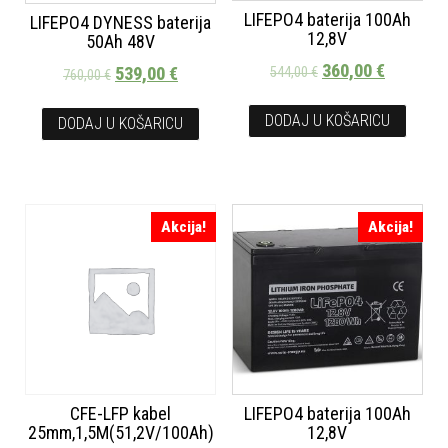
LIFEPO4 baterija 100Ah
LIFEPO4 DYNESS baterija
12,8V
50Ah 48V
360,00
€
539,00
€
544,00
€
760,00
€
DODAJ U KOŠARICU
DODAJ U KOŠARICU
Akcija!
Akcija!
CFE-LFP kabel
LIFEPO4 baterija 100Ah
25mm,1,5M(51,2V/100Ah)
12,8V