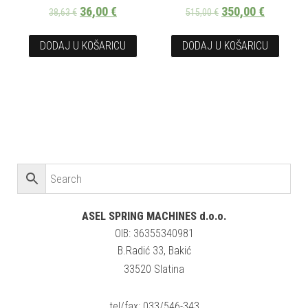
36,00
€
350,00
€
38,63
€
515,00
€
DODAJ U KOŠARICU
DODAJ U KOŠARICU
ASEL SPRING MACHINES d.o.o.
OIB: 36355340981
B.Radić 33, Bakić
33520 Slatina
tel/fax: 033/546-343