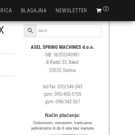
0
RICA
BLAGAJNA
NEWSLETTER
X
ASEL SPRING MACHINES d.o.o.
OIB: 36355340981
B.Radić 33, Bakić
33520 Slatina
tel/fax: 033/546-343
gsm: 095/400-5705
gsm: 098/342-567
Način plaćanja:
Gotovinom, virmanom, karticama
jednokratno ili do 6 rata bez kamata