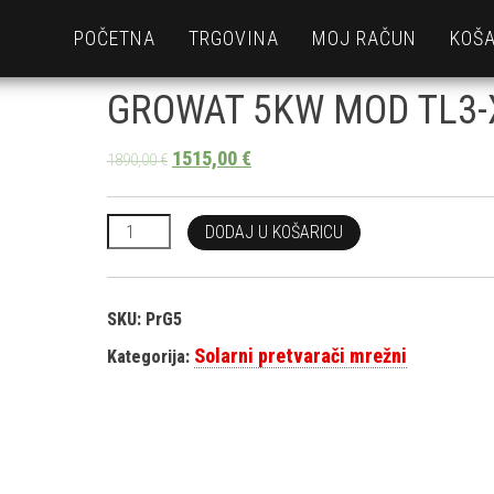
POČETNA
TRGOVINA
MOJ RAČUN
KOŠA
GROWAT 5KW MOD TL3-
1515,00
€
1890,00
€
GROWAT 5KW MOD TL3-X količina
DODAJ U KOŠARICU
SKU:
PrG5
Solarni pretvarači mrežni
Kategorija: