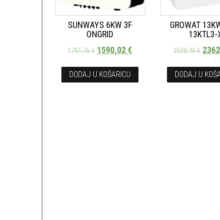
SUNWAYS 6KW 3F
GROWAT 13K
ONGRID
13KTL3-
1590,02
€
236
1791,76
€
2508,46
€
DODAJ U KOŠARICU
DODAJ U KOŠ