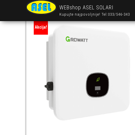
WEBshop ASEL SOLARI
Kupujte najpovoljnije! Tel:033/546-343
Akcija!