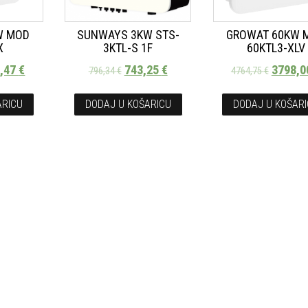
W MOD
SUNWAYS 3KW STS-
GROWAT 60KW 
X
3KTL-S 1F
60KTL3-XLV
2,47
€
743,25
€
3798,
796,34
€
4764,75
€
ARICU
DODAJ U KOŠARICU
DODAJ U KOŠAR