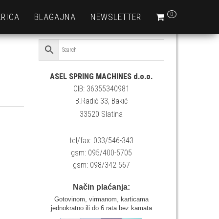
0
RICA
BLAGAJNA
NEWSLETTER
ASEL SPRING MACHINES d.o.o.
OIB: 36355340981
B.Radić 33, Bakić
33520 Slatina
tel/fax: 033/546-343
gsm: 095/400-5705
gsm: 098/342-567
Način plaćanja:
Gotovinom, virmanom, karticama
jednokratno ili do 6 rata bez kamata