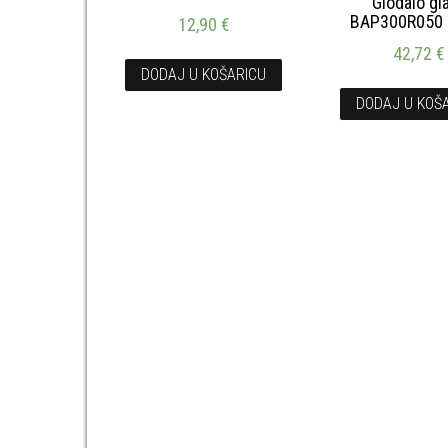
Glodalo gl
BAP300R050 
12,90
€
42,72
€
DODAJ U KOŠARICU
DODAJ U KOŠ