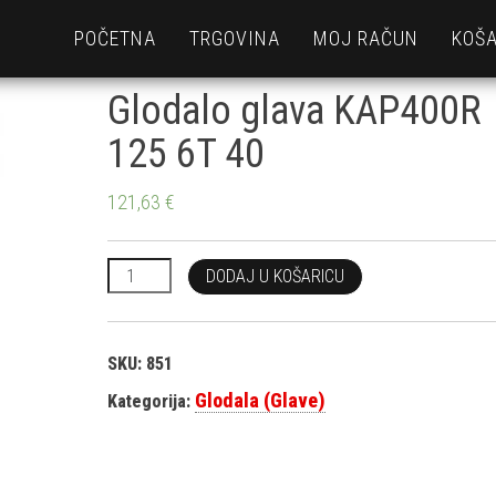
POČETNA
TRGOVINA
MOJ RAČUN
KOŠA
Glodalo glava KAP400R
125 6T 40
121,63
€
Glodalo glava KAP400R 125 6T 40 količina
DODAJ U KOŠARICU
SKU:
851
Glodala (Glave)
Kategorija: