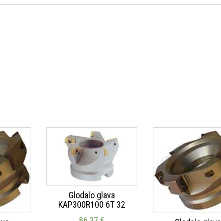
Glodalo glava
KAP300R100 6T 32
86,37
€