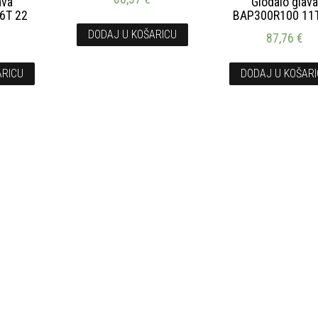
ava
Glodalo glav
6T 22
BAP300R100 11
DODAJ U KOŠARICU
87,76
€
ARICU
DODAJ U KOŠAR