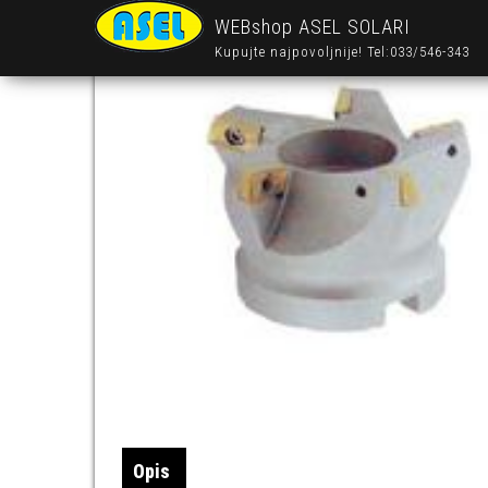
WEBshop ASEL SOLARI
Kupujte najpovoljnije! Tel:033/546-343
Opis