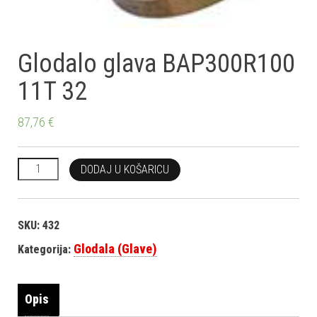
Glodalo glava BAP300R100
11T 32
87,76
€
Glodalo glava BAP300R100 11T 32 količina
DODAJ U KOŠARICU
SKU:
432
Glodala (Glave)
Kategorija:
Opis