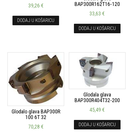
BAP300R162T16-120
39,26
€
33,63
€
DODAJ U KOŠARICU
DODAJ U KOŠARICU
Glodala glava
BAP300R404T32-200
45,49
€
Glodalo glava BAP300R
100 6T 32
DODAJ U KOŠARICU
70,28
€