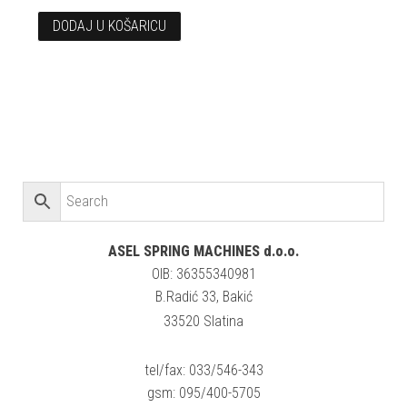
DODAJ U KOŠARICU
ASEL SPRING MACHINES d.o.o.
OIB: 36355340981
B.Radić 33, Bakić
33520 Slatina
tel/fax: 033/546-343
gsm: 095/400-5705