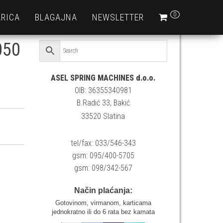
0
RICA
BLAGAJNA
NEWSLETTER
050
ASEL SPRING MACHINES d.o.o.
OIB: 36355340981
B.Radić 33, Bakić
33520 Slatina
tel/fax: 033/546-343
gsm: 095/400-5705
gsm: 098/342-567
Način plaćanja:
Gotovinom, virmanom, karticama
jednokratno ili do 6 rata bez kamata