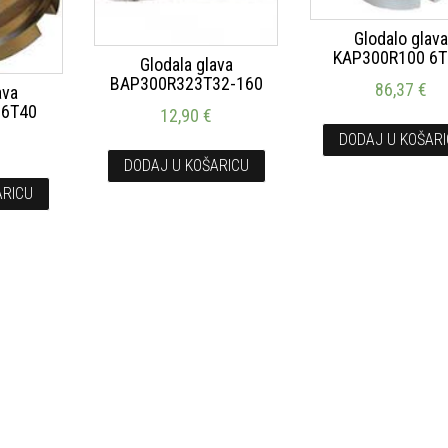
Glodalo glav
KAP300R100 6T
Glodala glava
BAP300R323T32-160
86,37
€
ava
 6T40
12,90
€
DODAJ U KOŠAR
€
DODAJ U KOŠARICU
ARICU