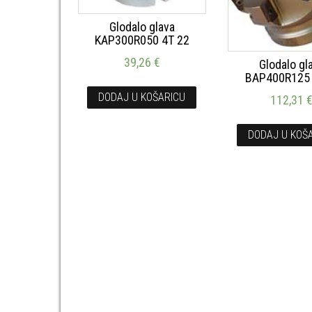
Glodalo glava
KAP300R050 4T 22
39,26
€
Glodalo gl
BAP400R125
DODAJ U KOŠARICU
112,31
DODAJ U KOŠ