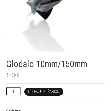
Glodalo 10mm/150mm
54,69
€
Glodalo 10mm/150mm količina
DODAJ U KOŠARICU