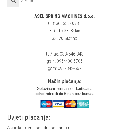
ASEL SPRING MACHINES d.o.o.
OIB: 36355340981
B.Radić 33, Bakić
33520 Slatina
tel/fax: 033/546-343
gsm: 095/400-5705
gsm: 098/342-567
Način plaćanja:
Gotovinom, virmanom, karticama
jednokratno ili do 6 rata bez kamata
Uvjeti plaćanja:
Akcijske cijene se odnose samo na