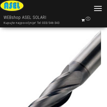
WEBshop ASEL SOLARI
0
Kupujte najpovoljnije! Tel:033/546-343