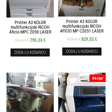
Printer A3 KOLOR
Printer A3 KOLOR
multifunkcijski RICOH
multifunkcijski RICOH
AFICIO MP C2051 LASER
Aficio MPC 2050 LASER
829,52
€
796,34
€
1028,60
€
1012,01
€
DODAJ U KOŠARICU
DODAJ U KOŠARICU
Akcija!