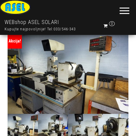
WEBshop ASEL SOLARI
0
Kupujte najpovoljnije! Tel:033/546-343
Akcija!