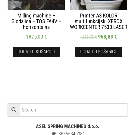
Milling machine –
Printer A3 KOLOR
Glodalica – TOS FA4V –
multifunkcijski XEROX
horizontalna
WORKCENTER 7530 LASER
1875,00
€
968,88
€
1285,75
€
DODAJ U KOŠARICU
DODAJ U KOŠARICU
ASEL SPRING MACHINES d.o.o.
OIB: 36355340981