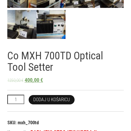
Co MXH 700TD Optical
Tool Setter
400,00
€
1250,00
€
Co MXH 700TD Optical Tool Setter količina
DODAJ U KOŠARICU
SKU:
mxh_700td