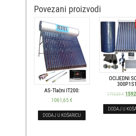
Povezani proizvodi
OCIJEDNI S
300P1S
AS-Tlačni IT200:
159
1710,00
€
1061,65
€
DODAJ U KOŠ
DODAJ U KOŠARICU