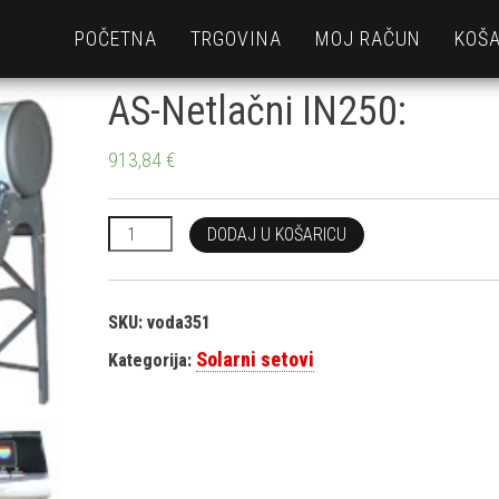
POČETNA
TRGOVINA
MOJ RAČUN
KOŠA
AS-Netlačni IN250:
913,84
€
AS-Netlačni IN250: količina
DODAJ U KOŠARICU
SKU:
voda351
Solarni setovi
Kategorija: