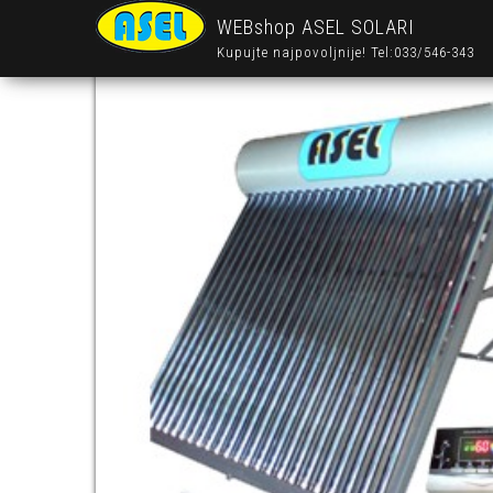
WEBshop ASEL SOLARI
Kupujte najpovoljnije! Tel:033/546-343