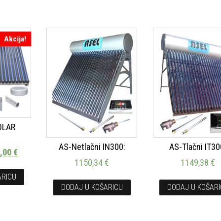
Akcija!
OLAR
1
AS-Netlačni IN300:
AS-Tlačni IT30
2,00
€
1150,34
€
1149,38
€
ARICU
DODAJ U KOŠARICU
DODAJ U KOŠAR