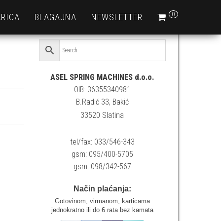
0
RICA
BLAGAJNA
NEWSLETTER
ASEL SPRING MACHINES d.o.o.
OIB: 36355340981
B.Radić 33, Bakić
33520 Slatina
tel/fax: 033/546-343
gsm: 095/400-5705
gsm: 098/342-567
Način plaćanja:
Gotovinom, virmanom, karticama
jednokratno ili do 6 rata bez kamata