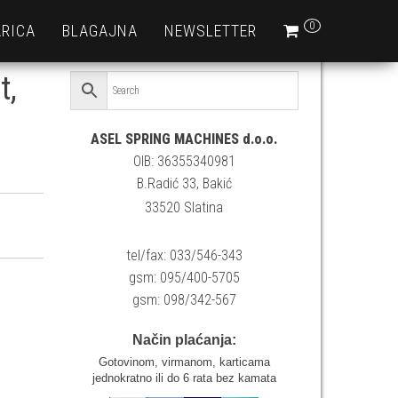
0
RICA
BLAGAJNA
NEWSLETTER
t,
ASEL SPRING MACHINES d.o.o.
OIB: 36355340981
B.Radić 33, Bakić
33520 Slatina
tel/fax: 033/546-343
gsm: 095/400-5705
gsm: 098/342-567
Način plaćanja:
Gotovinom, virmanom, karticama
jednokratno ili do 6 rata bez kamata