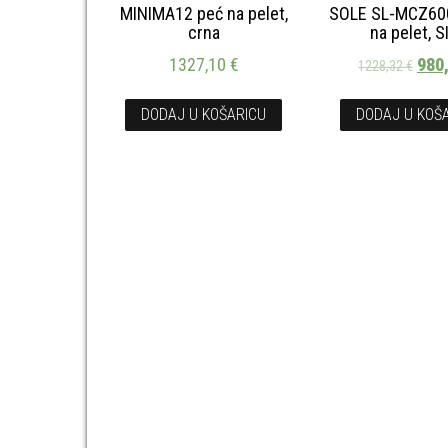
MINIMA12 peć na pelet,
SOLE SL-MCZ60
crna
na pelet, S
1327,10
€
980
1228,32
€
DODAJ U KOŠARICU
DODAJ U KOŠ