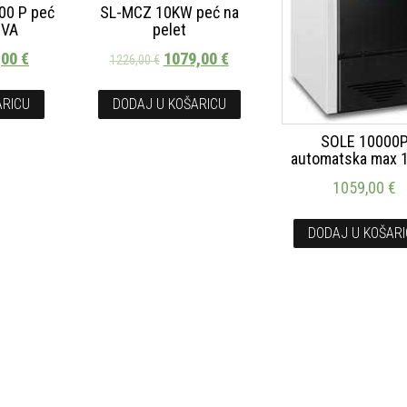
00 P peć
SL-MCZ 10KW peć na
IVA
pelet
,00
€
1079,00
€
1226,00
€
ARICU
DODAJ U KOŠARICU
SOLE 10000
automatska max
1059,00
€
DODAJ U KOŠAR