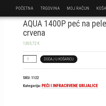
POČETNA
TRGOVINA
MOJ RAČUN
KOŠA
AQUA 1400P peć na pele
crvena
1365,72
€
AQUA 1400P peć na pelet, crvena količina
DODAJ U KOŠARICU
SKU:
1122
PEĆI I INFRACRVENE GRIJALICE
Kategorija: