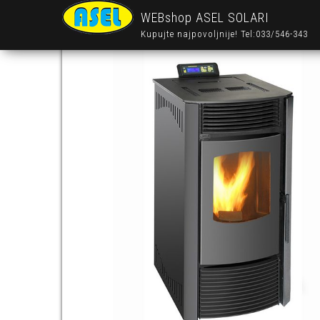
WEBshop ASEL SOLARI
Kupujte najpovoljnije! Tel:033/546-343