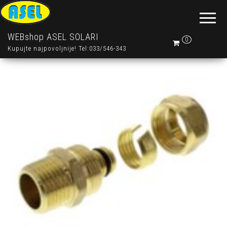
WEBshop ASEL SOLARI
0
Kupujte najpovoljnije! Tel:033/546-343