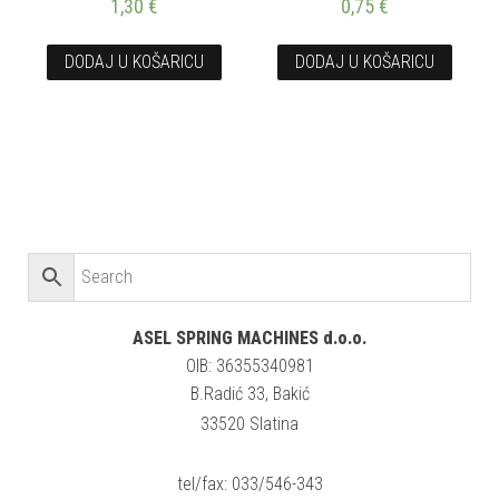
1,30
€
0,75
€
DODAJ U KOŠARICU
DODAJ U KOŠARICU
ASEL SPRING MACHINES d.o.o.
OIB: 36355340981
B.Radić 33, Bakić
33520 Slatina
tel/fax: 033/546-343