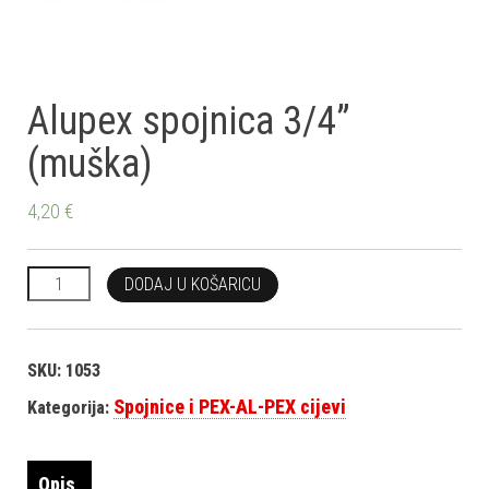
Alupex spojnica 3/4”
(muška)
4,20
€
Alupex spojnica 3/4'' (muška) količina
DODAJ U KOŠARICU
SKU:
1053
Spojnice i PEX-AL-PEX cijevi
Kategorija:
Opis