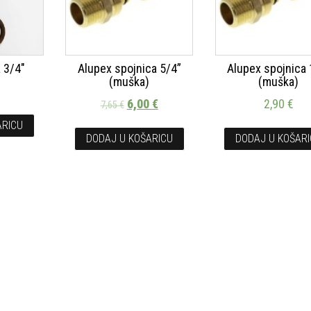
 3/4″
Alupex spojnica 5/4”
Alupex spojnica 
(muška)
(muška)
6,00
€
2,90
€
7,65
€
ARICU
DODAJ U KOŠARICU
DODAJ U KOŠAR