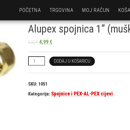
POČETNA
TRGOVINA
MOJ RAČUN
KOŠA
Alupex spojnica 1” (muš
4,99
€
6,32
€
Alupex spojnica 1'' (muška) količina
DODAJ U KOŠARICU
SKU:
1051
Spojnice i PEX-AL-PEX cijevi
Kategorija: