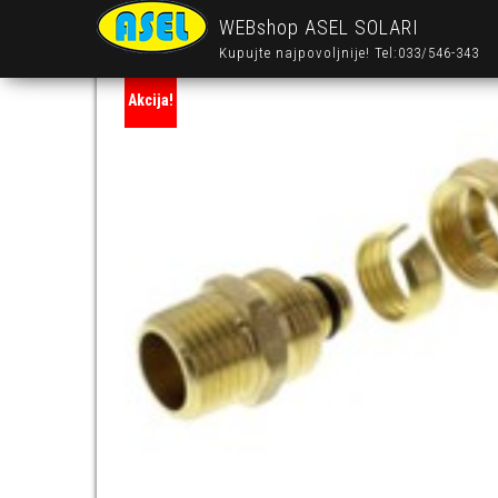
WEBshop ASEL SOLARI
Kupujte najpovoljnije! Tel:033/546-343
Akcija!