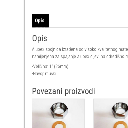
Opis
Opis
Alupex spojnica izrađena od visoko kvalitetnog mater
namijenjena za spajanje alupex cijevi na odredišno 
-Veličina: 1″ (26mm)
-Navoj: muški
Povezani proizvodi