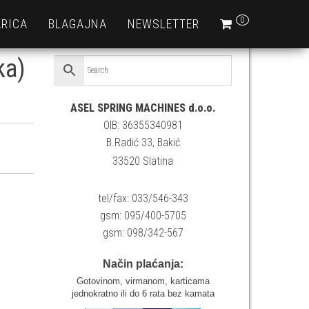
0
RICA
BLAGAJNA
NEWSLETTER
ka)
ASEL SPRING MACHINES d.o.o.
OIB: 36355340981
B.Radić 33, Bakić
33520 Slatina
tel/fax: 033/546-343
gsm: 095/400-5705
gsm: 098/342-567
Način plaćanja:
Gotovinom, virmanom, karticama
jednokratno ili do 6 rata bez kamata