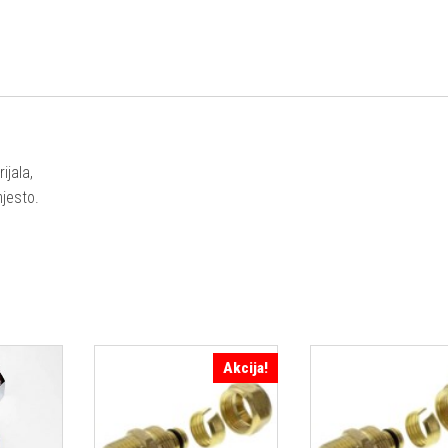
ijala,
mjesto.
Akcija!