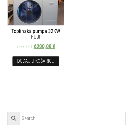
Toplinska pumpa 32KW
FUJI
6200,00
€
7233,39
€
DODAJ U KOŠARICU