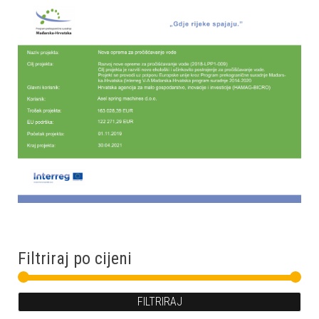
Filtriraj po cijeni
FILTRIRAJ
Min 
Mak