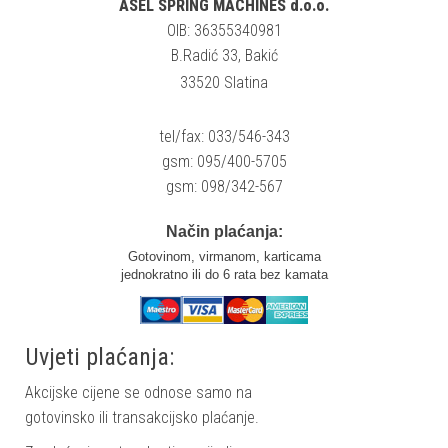
ASEL SPRING MACHINES d.o.o.
OIB: 36355340981
B.Radić 33, Bakić
33520 Slatina
tel/fax: 033/546-343
gsm: 095/400-5705
gsm: 098/342-567
Način plaćanja:
Gotovinom, virmanom, karticama
jednokratno ili do 6 rata bez kamata
Uvjeti plaćanja:
Akcijske cijene se odnose samo na
gotovinsko ili transakcijsko plaćanje.