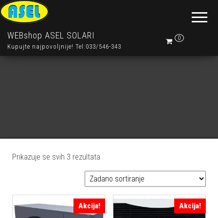
WEBshop ASEL SOLARI
0
Kupujte najpovoljnije! Tel:033/546-343
Prikazuje se svih 3 rezultata
Akcija!
Akcija!