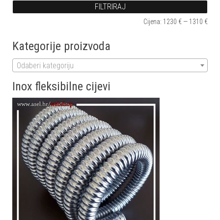
FILTRIRAJ
Min 
Mak
Cijena:
1230 €
—
1310 €
Kategorije proizvoda
Odaberi kategoriju
Inox fleksibilne cijevi