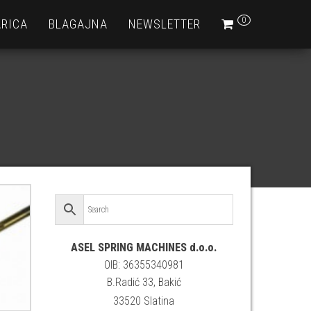
0
RICA
BLAGAJNA
NEWSLETTER
ASEL SPRING MACHINES d.o.o.
OIB: 36355340981
B.Radić 33, Bakić
33520 Slatina