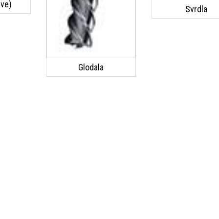
ave)
Svrdla
Glodala