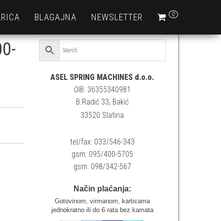
0
RICA
BLAGAJNA
NEWSLETTER
00-
ASEL SPRING MACHINES d.o.o.
OIB: 36355340981
B.Radić 33, Bakić
33520 Slatina
a
tel/fax: 033/546-343
gsm: 095/400-5705
gsm: 098/342-567
Način plaćanja:
Gotovinom, virmanom, karticama
jednokratno ili do 6 rata bez kamata