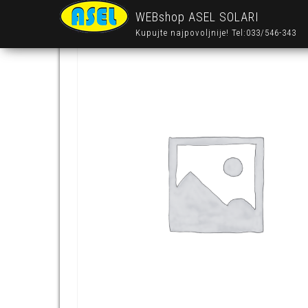
WEBshop ASEL SOLARI
Kupujte najpovoljnije! Tel:033/546-343