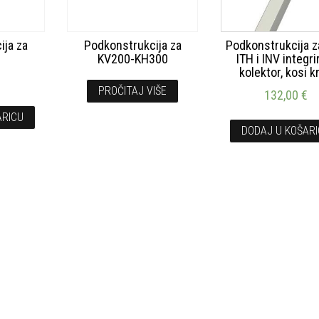
ija za
Podkonstrukcija za
Podkonstrukcija z
KV200-KH300
ITH i INV integri
kolektor, kosi k
€
PROČITAJ VIŠE
132,00
€
ARICU
DODAJ U KOŠAR