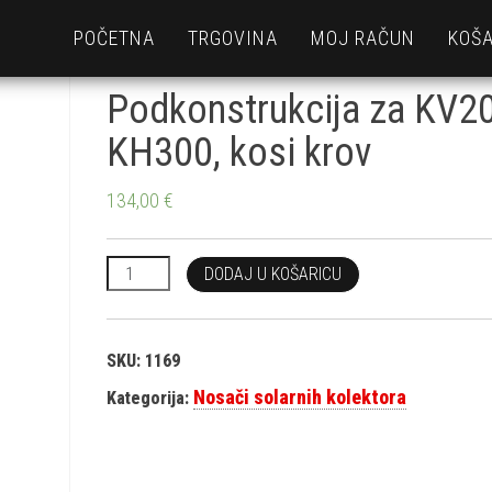
POČETNA
TRGOVINA
MOJ RAČUN
KOŠA
Podkonstrukcija za KV2
KH300, kosi krov
134,00
€
Podkonstrukcija za KV200-KH300, kosi krov količin
DODAJ U KOŠARICU
SKU:
1169
Nosači solarnih kolektora
Kategorija: