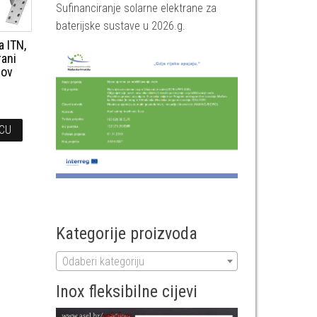
Sufinanciranje solarne elektrane za
baterijske sustave u 2026.g.
a ITN,
rani
rov
ICU
Kategorije proizvoda
Odaberi kategoriju
Inox fleksibilne cijevi